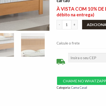
cartão
À VISTA COM 10% D
débito na entrega)
Cama Casal Primícia Cinamomo
ADICION
Calcule o frete
CHAME NO WHATZAP
Categoria:
Cama Casal