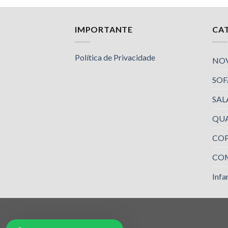
Nossa equipe de suporte ao cliente está aqui
IMPORTANTE
CA
para responder às suas perguntas. Pergunte-
nos qualquer coisa!
Política de Privacidade
NO
SOF
Jailson
Olá! Em que posso ajudar?
SAL
Available
QU
Luciana
Olá! Em que posso ajudar?
COP
Available
CO
Luciana
Infan
Olá! Em que posso ajudar?
Available