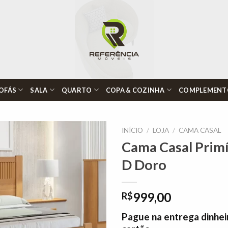
OFÁS
SALA
QUARTO
COPA & COZINHA
COMPLEMENT
INÍCIO
/
LOJA
/
CAMA CASAL
Cama Casal Prim
D Doro
Adicionar
à lista de
desejos"
999,00
R$
Pague na entrega dinhei