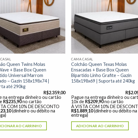
Adicionar
Adicio
à lista de
à lista
desejos"
desej
 CASAL
CAMA CASAL
hão Queen Twins Molas
Colchão Queen Texas Molas
Wave + Base Box Queen
Ensacadas + Base Box Queen
tido Universal Marrom
Bipartido Linho Grafite – Gazin
do – Gazin 158x198x74 |
158x198x69 | Suporta até 240kg
ta até 290kg
R$
2.359,00
R$
2.0
 na entrega dinheiro ou cartão
Pague na entrega dinheiro ou car
de
R$
235,90
no cartão
10x de
R$
209,90
no cartão
STA COM 10% DE DESCONTO
À VISTA COM 10% DE DESCON
123,10
(dinheiro ou débito na
R$
1.889,10
(dinheiro ou débito na
ga)
entrega)
ICIONAR AO CARRINHO
ADICIONAR AO CARRINHO