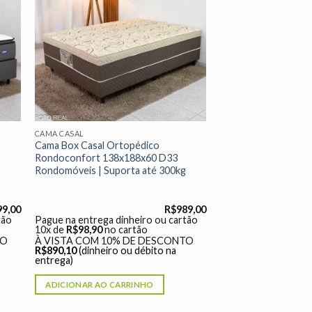
nar
Adicionar
 de
à lista de
os"
desejos"
CAMA CASAL
Cama Box Casal Ortopédico
Rondoconfort 138x188x60 D33
Rondomóveis | Suporta até 300kg
99,00
R$
989,00
tão
Pague na entrega dinheiro ou cartão
10x de
R$
98,90
no cartão
TO
À VISTA COM 10% DE DESCONTO
R$
890,10
(dinheiro ou débito na
entrega)
ADICIONAR AO CARRINHO