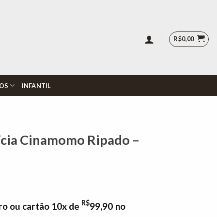
R$
0,00
OS
INFANTIL
ícia Cinamomo Ripado –
R$
ro ou cartão 10x de
99,90
no