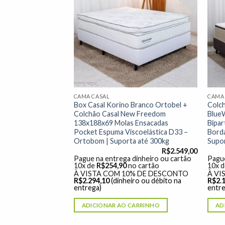
Adicionar
Adicionar
à lista de
à lista de
desejos"
desejos"
CAMA CASAL
CAMA
arrom Nosso
Box Casal Korino Branco Ortobel +
Colc
Casal Ortopédico
Colchão Casal New Freedom
Blue
– Ortobom |
138x188x69 Molas Ensacadas
Bipar
Pocket Espuma Viscoelástica D33 –
Borda
Ortobom | Suporta até 300kg
Supor
R$
1.299,00
R$
2.549,00
dinheiro ou cartão
Pague na entrega dinheiro ou cartão
Pague
o cartão
10x de
R$
254,90
no cartão
10x 
% DE DESCONTO
À VISTA COM 10% DE DESCONTO
À VI
ro ou débito na
R$
2.294,10
(dinheiro ou débito na
R$
2.
entrega)
entre
ARRINHO
ADICIONAR AO CARRINHO
AD