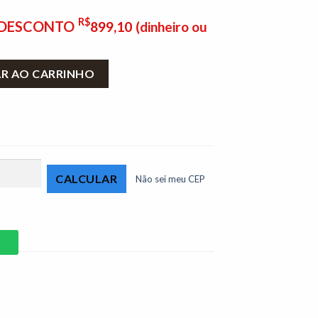
R$
E DESCONTO
899,10
(dinheiro ou
 Ripado - D Doro quantidade
AR AO CARRINHO
Não sei meu CEP
P