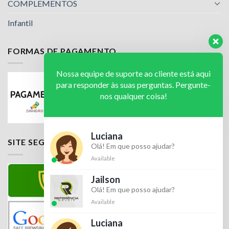
COMPLEMENTOS
Infantil
FORMAS DE PAGAMENTO
Nossa equipe de suporte ao cliente está aqui
para responder às suas perguntas. Pergunte-
nos qualquer coisa!
Luciana
SITE SEGURO
Olá! Em que posso ajudar?
Available
Jailson
Olá! Em que posso ajudar?
Available
Luciana