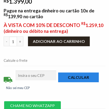
1.399,00
R$
Pague na entrega dinheiro ou cartão 10x de
R$
139,90
no cartão
R$
À VISTA COM 10% DE DESCONTO
1.259,10
(dinheiro ou débito na entrega)
Colchão Casal Santé 100% Espuma D33 + Box Casal Sued Preto 
ADICIONAR AO CARRINHO
Calcule o frete
Não sei meu CEP
CHAME NO WHATZAPP