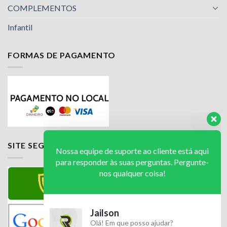
COMPLEMENTOS
Infantil
FORMAS DE PAGAMENTO
Nossa equipe de suporte ao cliente está aqui
para responder às suas perguntas. Pergunte-
nos qualquer coisa!
Jailson
SITE SEGURO
Olá! Em que posso ajudar?
Available
Luciana
Olá! Em que posso ajudar?
Available
Luciana