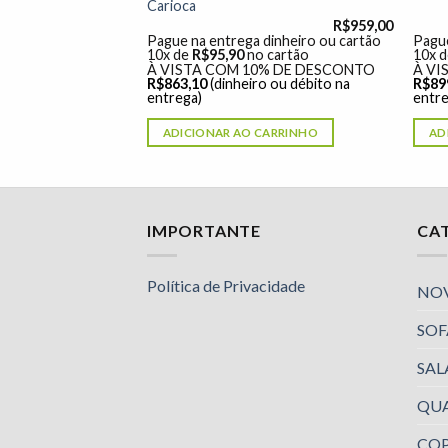
Carioca
R$
619,00
R$
959,00
dinheiro ou cartão
Pague na entrega dinheiro ou cartão
Pague
 cartão
10x de
R$
95,90
no cartão
10x 
% DE DESCONTO
À VISTA COM 10% DE DESCONTO
À VI
o ou débito na
R$
863,10
(dinheiro ou débito na
R$
89
entrega)
entre
ARRINHO
ADICIONAR AO CARRINHO
AD
Nossa equipe de suporte ao cliente está aqui
IMPORTANTE
CA
para responder às suas perguntas. Pergunte-
nos qualquer coisa!
Política de Privacidade
NO
SOF
Luciana
Olá! Em que posso ajudar?
SAL
Available
QU
Luciana
Olá! Em que posso ajudar?
COP