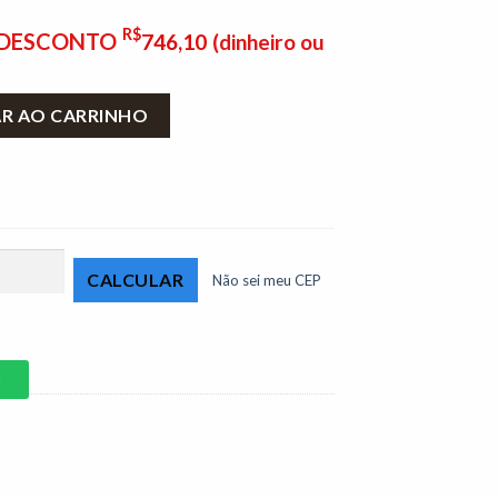
R$
E DESCONTO
746,10
(dinheiro ou
 larg. 1.50m Nogal/Off White Sallêto quantidade
AR AO CARRINHO
Não sei meu CEP
P