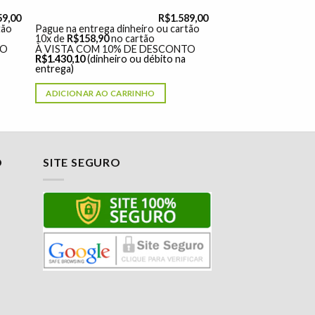
59,00
R$
1.589,00
tão
Pague na entrega dinheiro ou cartão
10x de
R$
158,90
no cartão
TO
À VISTA COM 10% DE DESCONTO
R$
1.430,10
(dinheiro ou débito na
entrega)
ADICIONAR AO CARRINHO
O
SITE SEGURO