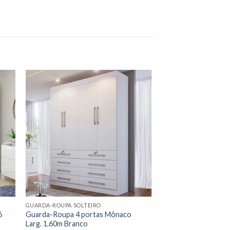
nar
Adicionar
 de
à lista de
os"
desejos"
GUARDA-ROUPA SOLTEIRO
6
Guarda-Roupa 4 portas Mônaco
Larg. 1.60m Branco