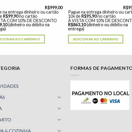
R$
999,00
R$
9
 na entrega dinheiro ou cartão
Pague na entrega dinheiro ou car
de
R$
99,90
no cartão
10x de
R$
95,90
no cartão
STA COM 10% DE DESCONTO
À VISTA COM 10% DE DESCON
9,10
(dinheiro ou débito na
R$
863,10
(dinheiro ou débito na
ga)
entrega)
ICIONAR AO CARRINHO
ADICIONAR AO CARRINHO
TEGORIA
FORMAS DE PAGAMENT
VIDADES
ÁS
A
ARTO
A & COZINHA