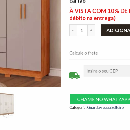
cartão
À VISTA COM 10% D
débito na entrega)
Guarda-Roupa 6 Portas Estrela
ADICION
Calcule o frete
CHAME NO WHATZAP
Categoria:
Guarda-roupa Solteiro