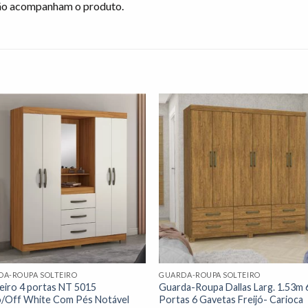
não acompanham o produto.
Adicionar
Adicio
à lista de
à lista
desejos"
desej
DA-ROUPA SOLTEIRO
GUARDA-ROUPA SOLTEIRO
eiro 4 portas NT 5015
Guarda-Roupa Dallas Larg. 1.53m 
ó/Off White Com Pés Notável
Portas 6 Gavetas Freijó- Carioca