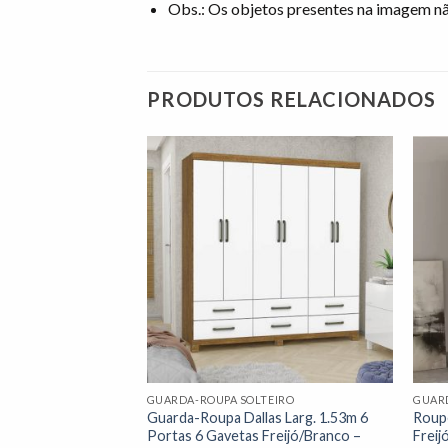
Obs.: Os objetos presentes na imagem 
PRODUTOS RELACIONADOS
Adicionar
Adicionar
à lista de
à lista de
desejos"
desejos"
EIRO
GUARDA-ROUPA SOLTEIRO
GUAR
Estrela Larg.
Guarda-Roupa Dallas Larg. 1.53m 6
Roup
Off White Com
Portas 6 Gavetas Freijó/Branco –
Freij