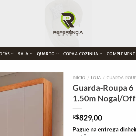
OFÁS
SALA
QUARTO
COPA & COZINHA
COMPLEMENT
INÍCIO
/
LOJA
/
GUARDA-ROUP
Guarda-Roupa 6 P
1.50m Nogal/Off
Adicionar
à lista de
desejos"
829,00
R$
Pague na entrega dinhei