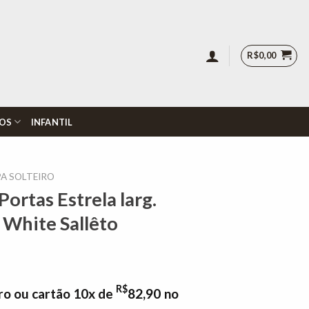
R$
0,00
OS
INFANTIL
A SOLTEIRO
ortas Estrela larg.
 White Sallêto
R$
ro ou cartão 10x de
82,90
no