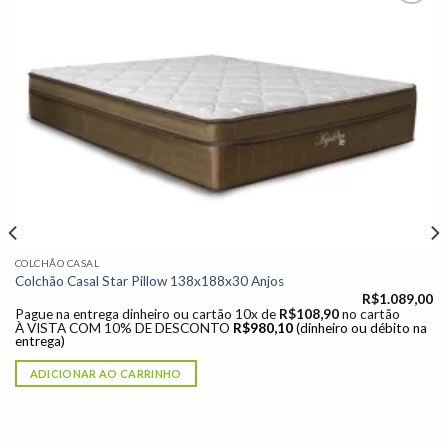
Adicionar
à lista de
desejos"
COLCHÃO CASAL
Colchão Casal Star Pillow 138x188x30 Anjos
R$
1.089,00
Pague na entrega dinheiro ou cartão 10x de
R$
108,90
no cartão
À VISTA COM 10% DE DESCONTO
R$
980,10
(dinheiro ou débito na
entrega)
ADICIONAR AO CARRINHO