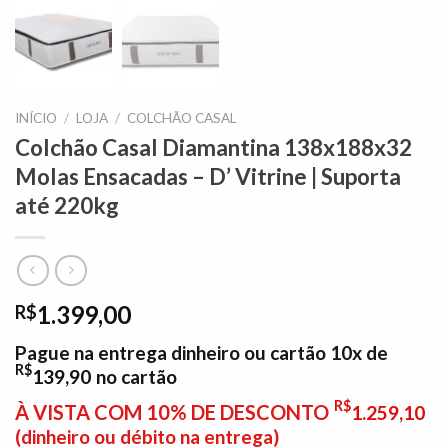
INÍCIO
/
LOJA
/
COLCHÃO CASAL
Colchão Casal Diamantina 138x188x32
Molas Ensacadas – D’ Vitrine | Suporta
até 220kg
1.399,00
R$
Pague na entrega dinheiro ou cartão 10x de
R$
139,90
no cartão
R$
À VISTA COM 10% DE DESCONTO
1.259,10
(dinheiro ou débito na entrega)