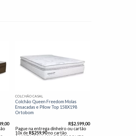
nar
Adicionar
 de
à lista de
os"
desejos"
COLCHÃO CASAL
Colchão Queen Freedom Molas
Ensacadas e Pilow Top 158X198
Ortobom
89,00
R$
2.599,00
tão
Pague na entrega dinheiro ou cartão
10x de
R$
259,90
no cartão