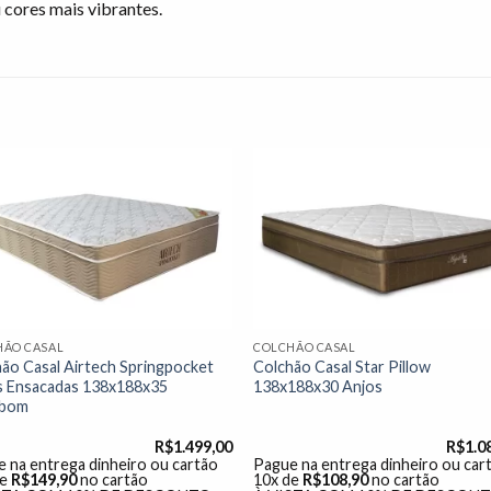
 cores mais vibrantes.
Adicionar
Adicio
à lista de
à lista
desejos"
desej
HÃO CASAL
COLCHÃO CASAL
ão Casal Airtech Springpocket
Colchão Casal Star Pillow
s Ensacadas 138x188x35
138x188x30 Anjos
bom
R$
1.499,00
R$
1.0
 na entrega dinheiro ou cartão
Pague na entrega dinheiro ou car
de
R$
149,90
no cartão
10x de
R$
108,90
no cartão