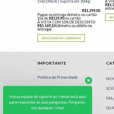
158x198x30 | Suporta até 300kg
% DE DESCONTO
À VI
ro ou débito na
R$
1.
entre
R$
1.299,00
Pague na entrega dinheiro ou cartão
ARRINHO
AD
10x de
R$
129,90
no cartão
À VISTA COM 10% DE DESCONTO
R$
1.169,10
(dinheiro ou débito na
entrega)
ADICIONAR AO CARRINHO
Nossa equipe de suporte ao cliente está aqui
IMPORTANTE
CA
para responder às suas perguntas. Pergunte-
nos qualquer coisa!
Política de Privacidade
NO
SOF
Luciana
Olá! Em que posso ajudar?
SAL
Available
QU
Luciana