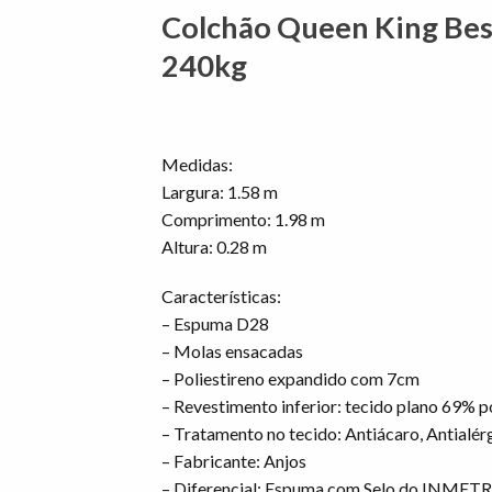
Colchão Queen King Bes
240kg
Medidas:
Largura: 1.58 m
Comprimento: 1.98 m
Altura: 0.28 m
Características:
– Espuma D28
– Molas ensacadas
– Poliestireno expandido com 7cm
– Revestimento inferior: tecido plano 69% p
– Tratamento no tecido: Antiácaro, Antialér
– Fabricante: Anjos
– Diferencial: Espuma com Selo do INMET