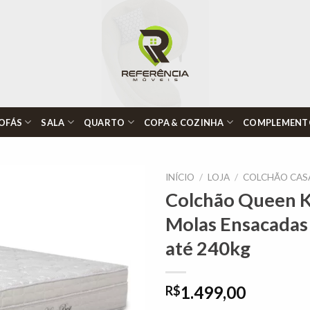
OFÁS
SALA
QUARTO
COPA & COZINHA
COMPLEMENT
INÍCIO
/
LOJA
/
COLCHÃO CAS
Colchão Queen 
Molas Ensacadas 
Adicionar
até 240kg
à lista de
desejos"
1.499,00
R$