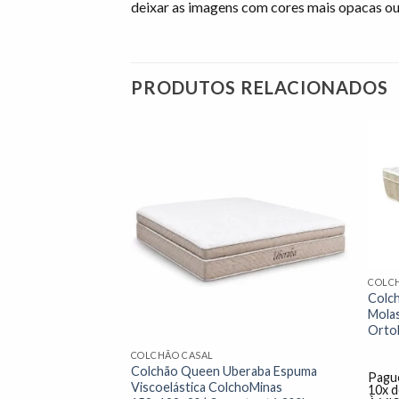
deixar as imagens com cores mais opacas ou
PRODUTOS RELACIONADOS
Adicionar
Adicionar
à lista de
à lista de
desejos"
desejos"
COLC
acabana Linho
Colch
Molas ensacadas
Mola
a até 240kg
Orto
COLCHÃO CASAL
R$
1.399,00
Colchão Queen Uberaba Espuma
dinheiro ou cartão
Pague
Viscoelástica ColchoMinas
o cartão
10x 