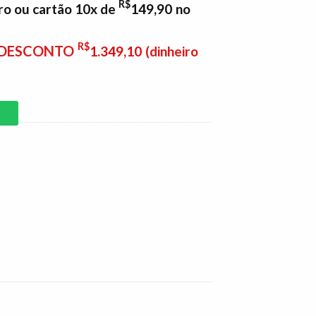
R$
ro ou cartão 10x de
149,90
no
R$
E DESCONTO
1.349,10
(dinheiro
P