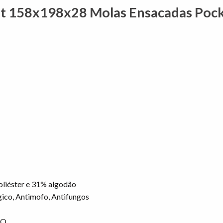
t 158x198x28 Molas Ensacadas Pocket
oliéster e 31% algodão
gico, Antimofo, Antifungos
RO