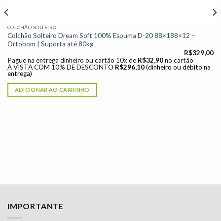
COLCHÃO SOLTEIRO
Colchão Solteiro Dream Soft 100% Espuma D-20 88×188×12 –
Ortobom | Suporta até 80kg
R$
329,00
Pague na entrega dinheiro ou cartão 10x de
R$
32,90
no cartão
À VISTA COM 10% DE DESCONTO
R$
296,10
(dinheiro ou débito na
entrega)
ADICIONAR AO CARRINHO
IMPORTANTE