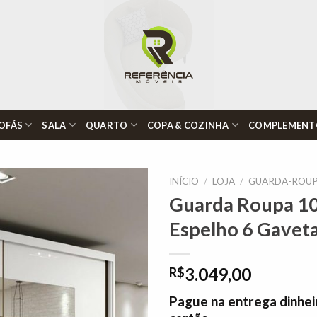
OFÁS
SALA
QUARTO
COPA & COZINHA
COMPLEMENT
INÍCIO
/
LOJA
/
GUARDA-ROUP
Guarda Roupa 1
Espelho 6 Gaveta
Adicionar
à lista de
desejos"
3.049,00
R$
Pague na entrega dinhei