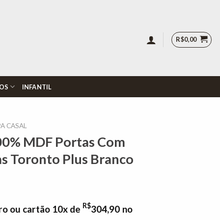
R$
0,00
OS
INFANTIL
A CASAL
00% MDF Portas Com
s Toronto Plus Branco
R$
ro ou cartão 10x de
304,90
no