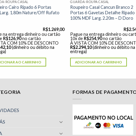
DA-ROUPA CASAL
GUARDA-ROUPA CASAL
iro Cairo Ripado 6 Portas
Roupeiro Casal Cancun Branco 2
Larg. 1.80m Nature/Off Rufato
Portas 6 Gavetas Detalhe Ripado
100% MDF Larg. 2.20m – D Doro
R$
1.269,00
R$
2.5
 na entrega dinheiro ou cartão
Pague na entrega dinheiro ou car
de
R$
126,90
no cartão
10x de
R$
254,90
no cartão
STA COM 10% DE DESCONTO
À VISTA COM 10% DE DESCON
142,10
(dinheiro ou débito na
R$
2.294,10
(dinheiro ou débito na
ga)
entrega)
ICIONAR AO CARRINHO
ADICIONAR AO CARRINHO
TEGORIA
FORMAS DE PAGAMENT
VIDADES
ÁS
A