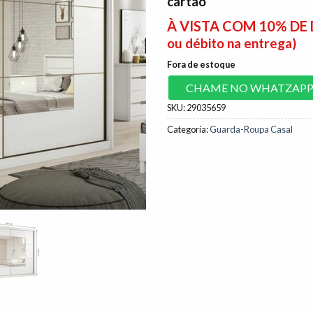
cartão
À VISTA COM 10% D
ou débito na entrega)
Fora de estoque
CHAME NO WHATZAP
SKU:
29035659
Categoria:
Guarda-Roupa Casal