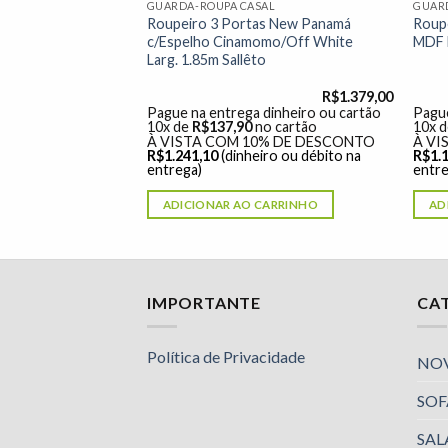
AL
GUARDA-ROUPA CASAL
GUAR
6 Portas 12
Roupeiro 3 Portas New Panamá
Roupe
rg. 2.40m D Doro
c/Espelho Cinamomo/Off White
MDF 
Larg. 1.85m Sallêto
R$
2.179,00
R$
1.379,00
dinheiro ou cartão
Pague na entrega dinheiro ou cartão
Pague
o cartão
10x de
R$
137,90
no cartão
10x 
% DE DESCONTO
À VISTA COM 10% DE DESCONTO
À VI
ro ou débito na
R$
1.241,10
(dinheiro ou débito na
R$
1.
entrega)
entre
ARRINHO
ADICIONAR AO CARRINHO
AD
Nossa equipe de suporte ao cliente está aqui
IMPORTANTE
CA
para responder às suas perguntas. Pergunte-
nos qualquer coisa!
Política de Privacidade
NO
SOF
Luciana
Olá! Em que posso ajudar?
SAL