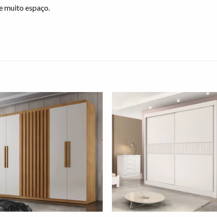
e muito espaço.
Adicionar
Adicio
à lista de
à lista
desejos"
desej