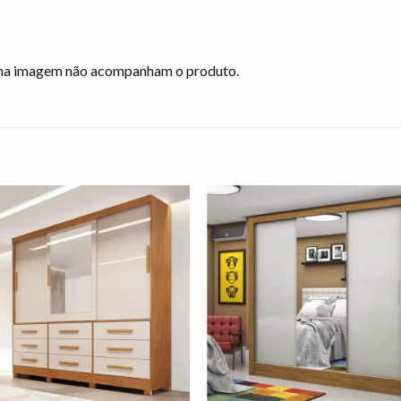
s na imagem não acompanham o produto.
Adicionar
Adicio
à lista de
à lista
desejos"
desej