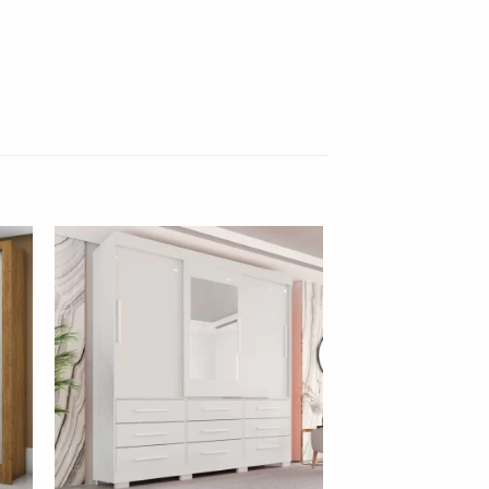
nar
Adicionar
 de
à lista de
os"
desejos"