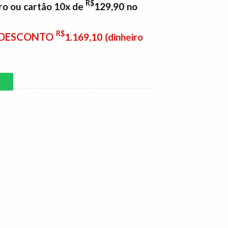
R$
ro ou cartão 10x de
129,90
no
R$
E DESCONTO
1.169,10
(dinheiro
P