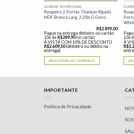
AL
GUARDA-ROUPA CASAL
GUAR
 Titanium Ripado
Roupeiro 2 Portas Titanium Ripado
Roup
e Larg. 2.20m D
MDF Branco Larg. 2.20m D Doro
Port
White
R$
2.899,00
R$
2.899,00
dinheiro ou cartão
Pague na entrega dinheiro ou cartão
Pague
o cartão
10x de
R$
289,90
no cartão
10x 
% DE DESCONTO
À VISTA COM 10% DE DESCONTO
À VI
ro ou débito na
R$
2.609,10
(dinheiro ou débito na
R$
1.
entrega)
entre
ARRINHO
ADICIONAR AO CARRINHO
AD
Nossa equipe de suporte ao cliente está aqui
IMPORTANTE
CA
para responder às suas perguntas. Pergunte-
nos qualquer coisa!
Política de Privacidade
NO
SOF
Luciana
Olá! Em que posso ajudar?
SAL