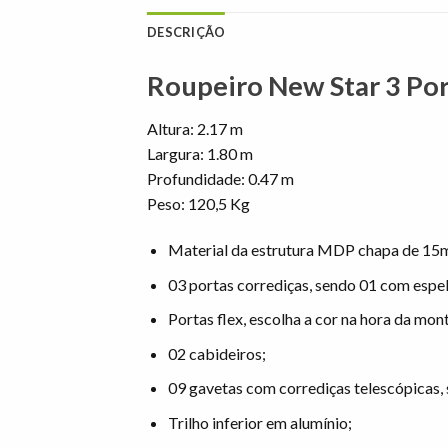
DESCRIÇÃO
Roupeiro New Star 3 Por
Altura: 2.17 m
Largura: 1.80 m
Profundidade: 0.47 m
Peso: 120,5 Kg
Material da estrutura MDP chapa de 15
03 portas corrediças, sendo 01 com espe
Portas flex, escolha a cor na hora da mo
02 cabideiros;
09 gavetas com corrediças telescópicas,
Trilho inferior em alumínio;