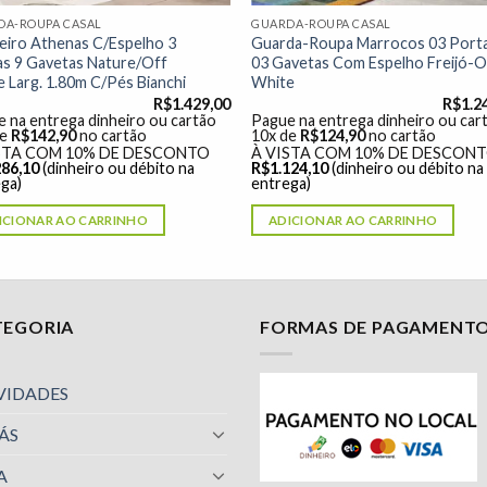
DA-ROUPA CASAL
GUARDA-ROUPA CASAL
eiro Athenas C/Espelho 3
Guarda-Roupa Marrocos 03 Port
as 9 Gavetas Nature/Off
03 Gavetas Com Espelho Freijó-O
 Larg. 1.80m C/Pés Bianchi
White
R$
1.429,00
R$
1.2
 na entrega dinheiro ou cartão
Pague na entrega dinheiro ou car
de
R$
142,90
no cartão
10x de
R$
124,90
no cartão
STA COM 10% DE DESCONTO
À VISTA COM 10% DE DESCON
286,10
(dinheiro ou débito na
R$
1.124,10
(dinheiro ou débito na
ga)
entrega)
ICIONAR AO CARRINHO
ADICIONAR AO CARRINHO
TEGORIA
FORMAS DE PAGAMENT
VIDADES
ÁS
A