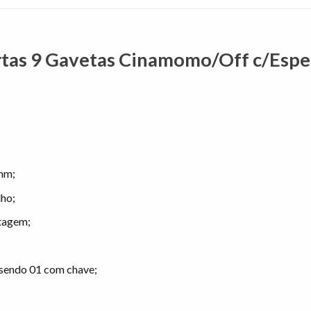
tas 9 Gavetas Cinamomo/Off c/Espel
mm;
lho;
ntagem;
 sendo 01 com chave;