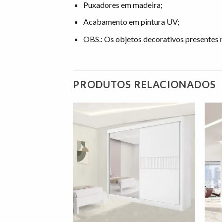
Puxadores em madeira;
Acabamento em pintura UV;
OBS.: Os objetos decorativos presente
PRODUTOS RELACIONADOS
Adicionar
Adicionar
à lista de
à lista de
desejos"
desejos"