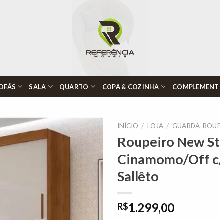
OFÁS
SALA
QUARTO
COPA & COZINHA
COMPLEMENT
INÍCIO
/
LOJA
/
GUARDA-ROUP
Roupeiro New Sta
Cinamomo/Off c/
Adicionar
Sallêto
à lista de
desejos"
1.299,00
R$