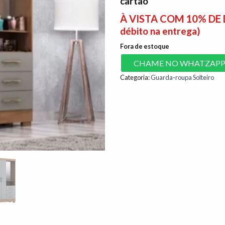
cartão
À VISTA COM 10% D
débito na entrega)
Fora de estoque
CHAME NO WHATZAP
Categoria:
Guarda-roupa Solteiro