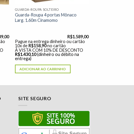
GUARDA-ROUPA SOLTEIRO
Guarda-Roupa 4 portas Mônaco
Larg. 1.60m Cinamomo
89,00
R$
1.589,00
tão
Pague na entrega dinheiro ou cartão
10x de
R$
158,90
no cartão
TO
À VISTA COM 10% DE DESCONTO
R$
1.430,10
(dinheiro ou débito na
entrega)
ADICIONAR AO CARRINHO
O
SITE SEGURO