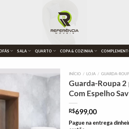
OFÁS
SALA
QUARTO
COPA & COZINHA
COMPLEMENT
INÍCIO
/
LOJA
/
GUARDA-ROUP
Guarda-Roupa 2 p
Com Espelho Sav
Adicionar
à lista de
desejos"
699,00
R$
Pague na entrega dinhei