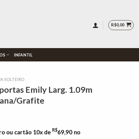
R$
0,00
OS
INFANTIL
A SOLTEIRO
ortas Emily Larg. 1.09m
ana/Grafite
R$
ro ou cartão 10x de
69,90
no