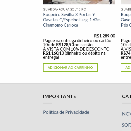
EIRO
GUARDA-ROUPA SOLTEIRO
GUAR
ortas NT 5015 –
Roupeiro Sevilha 3 Portas 9
Roupe
Gavetas C/Espelho Larg. 1.62m
Gavet
Cinamomo Carioca
Pés G
R$
999,00
R$
1.289,00
dinheiro ou cartão
Pague na entrega dinheiro ou cartão
Pague
 cartão
10x de
R$
128,90
no cartão
10x 
% DE DESCONTO
À VISTA COM 10% DE DESCONTO
À VI
o ou débito na
R$
1.160,10
(dinheiro ou débito na
R$
74
entrega)
entre
ARRINHO
ADICIONAR AO CARRINHO
AD
Nossa equipe de suporte ao cliente está aqui
IMPORTANTE
CA
para responder às suas perguntas. Pergunte-
nos qualquer coisa!
Política de Privacidade
NO
SOF
Luciana