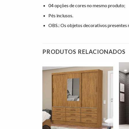
04 opções de cores no mesmo produto;
Pés inclusos.
OBS.: Os objetos decorativos presente
PRODUTOS RELACIONADOS
Adicionar
Adicionar
à lista de
à lista de
desejos"
desejos"