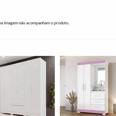
s na imagem não acompanham o produto.
Adicionar
Adicio
à lista de
à lista
desejos"
desej