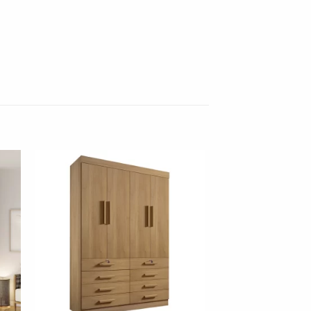
nar
Adicionar
 de
à lista de
os"
desejos"