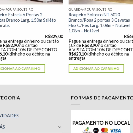
DA-ROUPA SOLTEIRO
GUARDA-ROUPA SOLTEIRO
iro Estrela 6 Portas 2
Roupeiro Solteiro NT 6020
as Branco Larg. 1.50m Sallêto
Branco/Rosa 2 portas 3 Gavetas
rátis
Flex C/Pés Larg. 1.08m – Notável
1.08m – Notável
R$
829,00
R$
6
 na entrega dinheiro ou cartão
Pague na entrega dinheiro ou car
de
R$
82,90
no cartão
10x de
R$
68,90
no cartão
STA COM 10% DE DESCONTO
À VISTA COM 10% DE DESCON
6,10
(dinheiro ou débito na
R$
620,10
(dinheiro ou débito na
ga)
entrega)
ICIONAR AO CARRINHO
ADICIONAR AO CARRINHO
TEGORIA
FORMAS DE PAGAMENT
VIDADES
ÁS