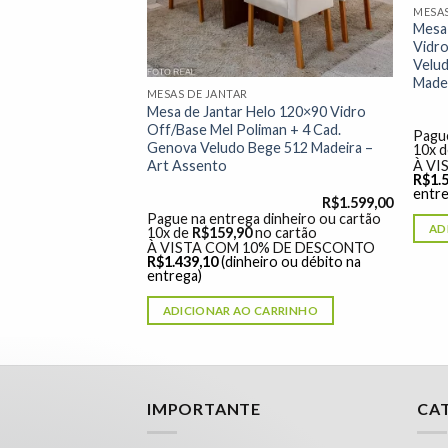
MESAS
Mesa
Vidro
Velud
Madei
MESAS DE JANTAR
rla Mel 110×75
Mesa de Jantar Helo 120×90 Vidro
isa Veludo
Off/Base Mel Poliman + 4 Cad.
Pague
Viero
Genova Veludo Bege 512 Madeira –
10x 
Art Assento
À VI
R$
1.
entre
R$
729,00
R$
1.599,00
dinheiro ou cartão
Pague na entrega dinheiro ou cartão
AD
 cartão
10x de
R$
159,90
no cartão
% DE DESCONTO
À VISTA COM 10% DE DESCONTO
o ou débito na
R$
1.439,10
(dinheiro ou débito na
entrega)
ARRINHO
ADICIONAR AO CARRINHO
Nossa equipe de suporte ao cliente está aqui
IMPORTANTE
CA
para responder às suas perguntas. Pergunte-
nos qualquer coisa!