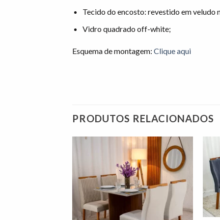
Tecido do encosto: revestido em veludo n
Vidro quadrado off-white;
Esquema de montagem:
Clique aqui
PRODUTOS RELACIONADOS
Adicionar
Adicionar
à lista de
à lista de
desejos"
desejos"