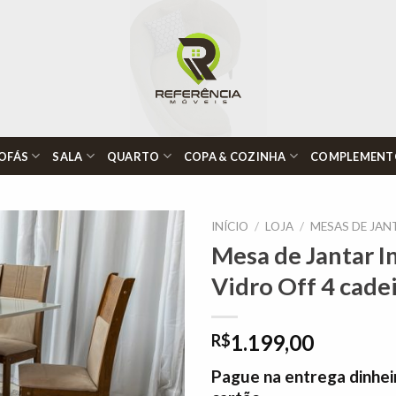
OFÁS
SALA
QUARTO
COPA & COZINHA
COMPLEMENT
INÍCIO
/
LOJA
/
MESAS DE JAN
Mesa de Jantar I
Vidro Off 4 cade
Adicionar
à lista de
desejos"
1.199,00
R$
Pague na entrega dinhei