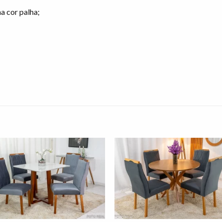
a cor palha;
Adicionar
Adicio
à lista de
à lista
desejos"
desej