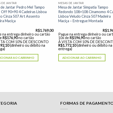
 DE JANTAR
MESAS DE JANTAR
 de Jantar Pedro Mel Tampo
Mesa de Jantar Simpatia Tampo
 Off 90×90 4 Cadeiras Lisboa
Redondo 108×108 Cinamomo 4 Ca
o Cinza 507 Art Assento
Lisboa Veludo Cinza 507 Madeira
ra Maciça
Maciça – Entregue Montada
R$
1.769,00
R$
1.9
 na entrega dinheiro ou cartão
Pague na entrega dinheiro ou car
de
R$
176,90
no cartão
10x de
R$
196,90
no cartão
STA COM 10% DE DESCONTO
À VISTA COM 10% DE DESCON
592,10
(dinheiro ou débito na
R$
1.772,10
(dinheiro ou débito na
ga)
entrega)
ICIONAR AO CARRINHO
ADICIONAR AO CARRINHO
TEGORIA
FORMAS DE PAGAMENT