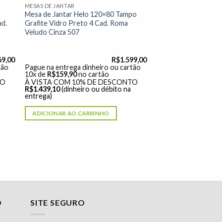
MESAS DE JANTAR
Mesa de Jantar Helo 120×80 Tampo
d.
Grafite Vidro Preto 4 Cad. Roma
Veludo Cinza 507
69,00
R$
1.599,00
tão
Pague na entrega dinheiro ou cartão
10x de
R$
159,90
no cartão
TO
À VISTA COM 10% DE DESCONTO
R$
1.439,10
(dinheiro ou débito na
entrega)
ADICIONAR AO CARRINHO
O
SITE SEGURO