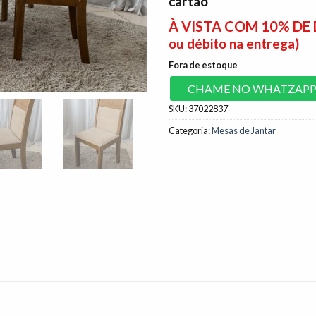
cartão
À VISTA COM 10% D
ou débito na entrega)
Fora de estoque
CHAME NO WHATZAP
SKU:
37022837
Categoria:
Mesas de Jantar