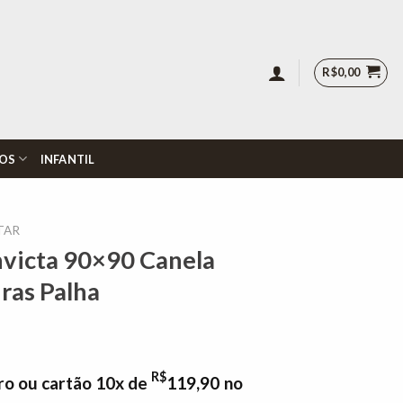
R$
0,00
OS
INFANTIL
TAR
nvicta 90×90 Canela
iras Palha
R$
ro ou cartão 10x de
119,90
no