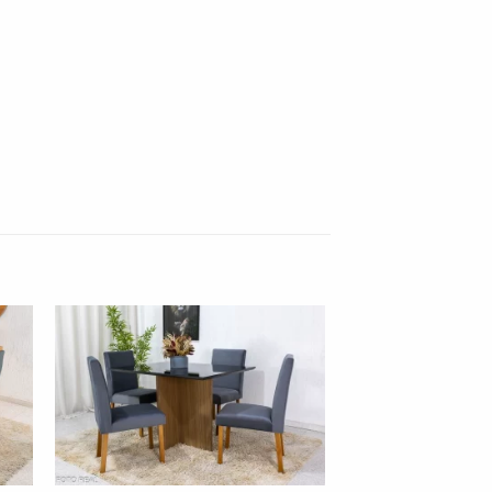
nar
Adicionar
 de
à lista de
os"
desejos"