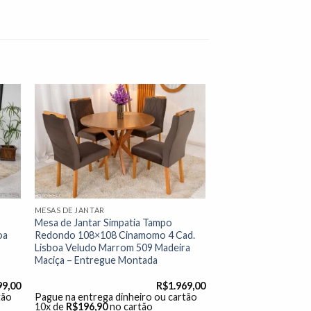
nar
Adicionar
 de
à lista de
os"
desejos"
MESAS DE JANTAR
Mesa de Jantar Simpatia Tampo
oa
Redondo 108×108 Cinamomo 4 Cad.
Lisboa Veludo Marrom 509 Madeira
Maciça – Entregue Montada
99,00
R$
1.969,00
tão
Pague na entrega dinheiro ou cartão
10x de
R$
196,90
no cartão