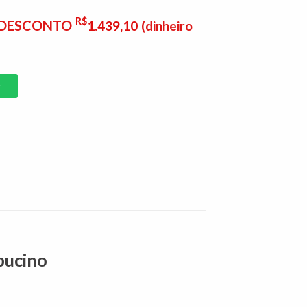
é:
9,00.
R$1.599,00.
R$
E DESCONTO
1.439,10
(dinheiro
P
pucino