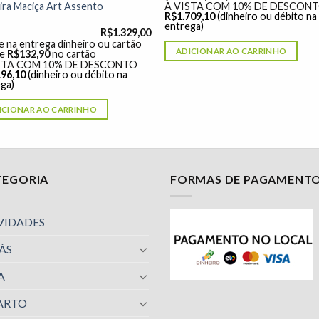
ra Maciça Art Assento
À VISTA COM 10% DE DESCON
R$
1.709,10
(dinheiro ou débito na
entrega)
R$
1.329,00
 na entrega dinheiro ou cartão
ADICIONAR AO CARRINHO
de
R$
132,90
no cartão
STA COM 10% DE DESCONTO
196,10
(dinheiro ou débito na
ga)
ICIONAR AO CARRINHO
TEGORIA
FORMAS DE PAGAMENT
VIDADES
ÁS
A
ARTO