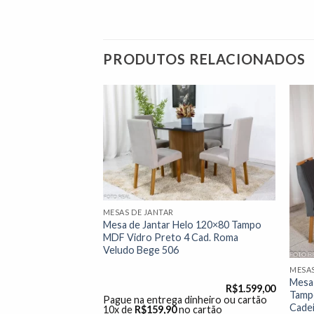
PRODUTOS RELACIONADOS
Adicionar
Adicionar
à lista de
à lista de
desejos"
desejos"
MESAS DE JANTAR
edro Mel Tampo
Mesa de Jantar Helo 120×80 Tampo
iras Lisboa
MDF Vidro Preto 4 Cad. Roma
ul 503 Art
Veludo Bege 506
Maciça
MESAS
Mesa 
R$
2.699,00
R$
1.599,00
Tamp
dinheiro ou cartão
Pague na entrega dinheiro ou cartão
Cadei
o cartão
10x de
R$
159,90
no cartão