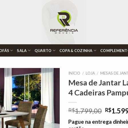
OFÁS
SALA
QUARTO
COPA & COZINHA
COMPLEMENT
INÍCIO
/
LOJA
/
MESAS DE JAN
Mesa de Jantar L
4 Cadeiras Pamp
Adicionar
à lista de
desejos"
O
1.799,00
1.59
R$
R$
preço
Pague na entrega dinhei
origina