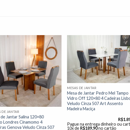
Adicionar
Adicio
à lista de
à lista
desejos"
desej
MESAS DE JANTAR
Mesa de Jantar Pedro Mel Tampo
Vidro Off 120×80 4 Cadeiras Lisb
Veludo Cinza 507 Art Assento
Madeira Maciça
 DE JANTAR
de Jantar Salina 120×80
R$
1.8
o Londres Cinamomo 4
Pague na entrega dinheiro ou car
ras Genova Veludo Cinza 507
10x de
R$
189,90
no cartão