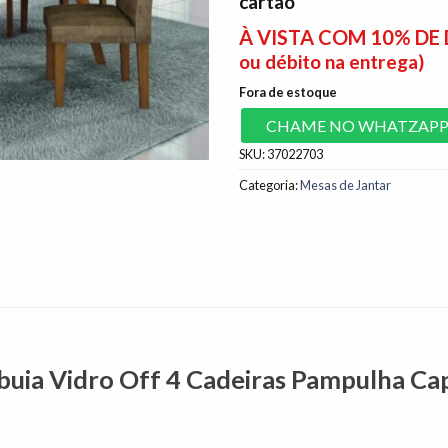
cartão
era:
R$1.79
À VISTA COM 10% D
ou débito na entrega)
Fora de estoque
CHAME NO WHATZAP
SKU:
37022703
Categoria:
Mesas de Jantar
buia Vidro Off 4 Cadeiras Pampulha Ca