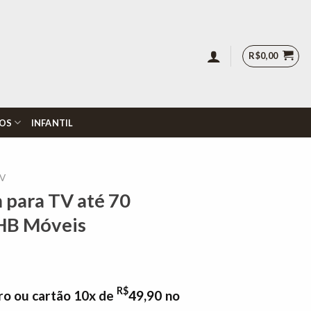
R$
0,00
OS
INFANTIL
TV
m para TV até 70
 HB Móveis
R$
ro ou cartão 10x de
49,90
no