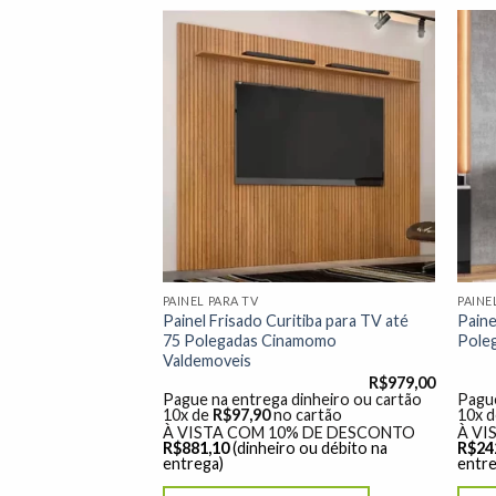
Adicionar
Adicionar
à lista de
à lista de
desejos"
desejos"
PAINEL PARA TV
PAINE
ado 100% MDF
Painel Frisado Curitiba para TV até
Paine
g. 2.30m TV até
75 Polegadas Cinamomo
Pole
elius
Valdemoveis
R$
2.389,00
R$
979,00
dinheiro ou cartão
Pague na entrega dinheiro ou cartão
Pague
o cartão
10x de
R$
97,90
no cartão
10x 
% DE DESCONTO
À VISTA COM 10% DE DESCONTO
À VI
ro ou débito na
R$
881,10
(dinheiro ou débito na
R$
24
entrega)
entre