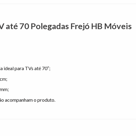
TV até 70 Polegadas Frejó HB Móveis
a ideal para TVs até 70″;
 cm;
5mm;
não acompanham o produto.