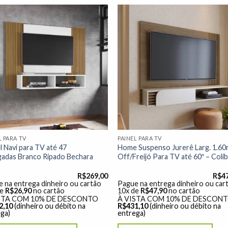
Adicionar
Adicio
à lista de
à lista
desejos"
desej
L PARA TV
PAINEL PARA TV
l Navi para TV até 47
Home Suspenso Jurerê Larg. 1.6
gadas Branco Ripado Bechara
Off/Freijó Para TV até 60″ – Colib
R$
269,00
R$
4
 na entrega dinheiro ou cartão
Pague na entrega dinheiro ou car
de
R$
26,90
no cartão
10x de
R$
47,90
no cartão
STA COM 10% DE DESCONTO
À VISTA COM 10% DE DESCON
2,10
(dinheiro ou débito na
R$
431,10
(dinheiro ou débito na
ga)
entrega)