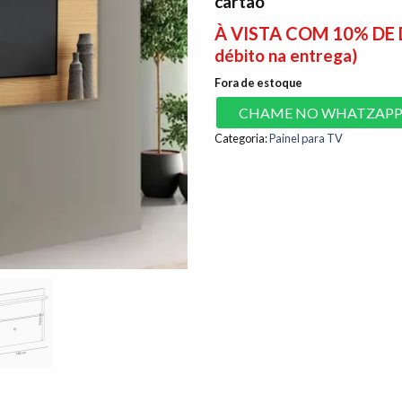
cartão
À VISTA COM 10% D
débito na entrega)
Fora de estoque
CHAME NO WHATZAP
Categoria:
Painel para TV