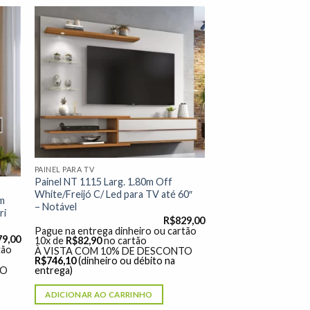
nar
Adicionar
 de
à lista de
os"
desejos"
PAINEL PARA TV
Painel NT 1115 Larg. 1.80m Off
White/Freijó C/ Led para TV até 60″
0m
– Notável
ri
R$
829,00
Pague na entrega dinheiro ou cartão
79,00
10x de
R$
82,90
no cartão
tão
À VISTA COM 10% DE DESCONTO
R$
746,10
(dinheiro ou débito na
TO
entrega)
ADICIONAR AO CARRINHO