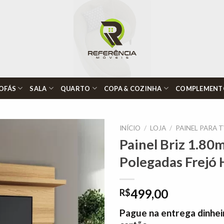
OFÁS
SALA
QUARTO
COPA & COZINHA
COMPLEMENT
INÍCIO
/
LOJA
/
PAINEL PARA 
Painel Briz 1.80
Polegadas Frejó
Adicionar
à lista de
desejos"
499,00
R$
Pague na entrega dinhei