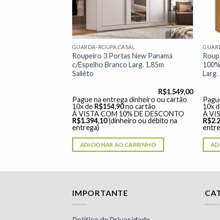
AL
GUARDA-ROUPA CASAL
GUAR
rocos 03 Portas
Roupeiro 3 Portas New Panamá
Roup
spelho Branco
c/Espelho Branco Larg. 1.85m
100%
Sallêto
Larg
R$
1.249,00
R$
1.549,00
dinheiro ou cartão
Pague na entrega dinheiro ou cartão
Pague
o cartão
10x de
R$
154,90
no cartão
10x 
% DE DESCONTO
À VISTA COM 10% DE DESCONTO
À VI
ro ou débito na
R$
1.394,10
(dinheiro ou débito na
R$
2.
entrega)
entre
ARRINHO
ADICIONAR AO CARRINHO
AD
Nossa equipe de suporte ao cliente está aqui
IMPORTANTE
CA
para responder às suas perguntas. Pergunte-
nos qualquer coisa!
Política de Privacidade