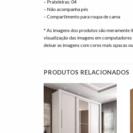
– Prateleiras: 04
– Não acompanha pés
– Compartimento para roupa de cama
* As imagens dos produtos são meramente il
visualização das imagens em computadores 
deixar as imagens com cores mais opacas o
PRODUTOS RELACIONADOS
Adicionar
Adicionar
à lista de
à lista de
desejos"
desejos"