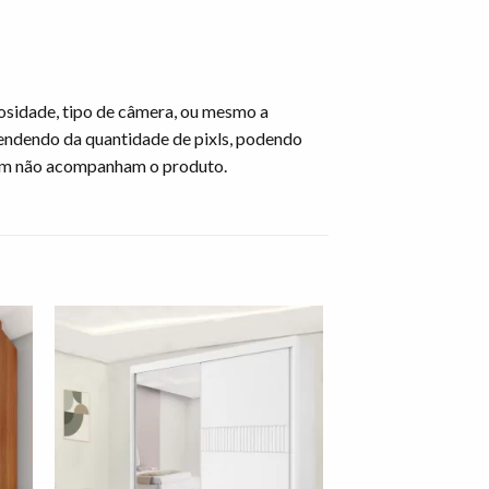
osidade, tipo de câmera, ou mesmo a
endendo da quantidade de pixls, podendo
gem não acompanham o produto.
nar
Adicionar
 de
à lista de
os"
desejos"