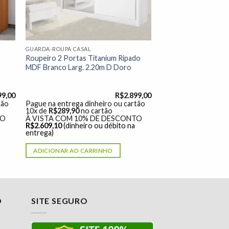
GUARDA-ROUPA CASAL
Roupeiro 2 Portas Titanium Ripado
MDF Branco Larg. 2.20m D Doro
99,00
R$
2.899,00
tão
Pague na entrega dinheiro ou cartão
10x de
R$
289,90
no cartão
TO
À VISTA COM 10% DE DESCONTO
R$
2.609,10
(dinheiro ou débito na
entrega)
ADICIONAR AO CARRINHO
O
SITE SEGURO