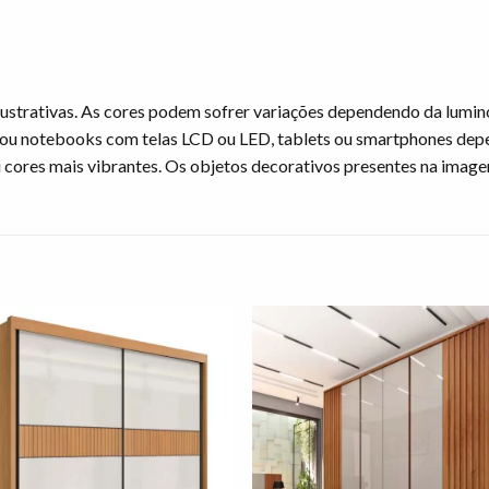
ustrativas. As cores podem sofrer variações dependendo da lumin
ou notebooks com telas LCD ou LED, tablets ou smartphones dep
u cores mais vibrantes. Os objetos decorativos presentes na ima
Adicionar
Adicio
à lista de
à lista
desejos"
desej