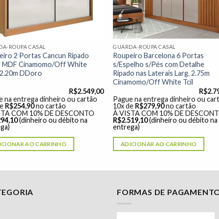
DA-ROUPA CASAL
GUARDA-ROUPA CASAL
eiro 2 Portas Cancun Ripado
Roupeiro Barcelona 6 Portas
 MDF Cinamomo/Off White
s/Espelho s/Pés com Detalhe
. 2.20m DDoro
Ripado nas Laterais Larg. 2.75m
Cinamomo/Off White Tcil
R$
2.549,00
R$
2.7
 na entrega dinheiro ou cartão
Pague na entrega dinheiro ou car
de
R$
254,90
no cartão
10x de
R$
279,90
no cartão
STA COM 10% DE DESCONTO
À VISTA COM 10% DE DESCON
294,10
(dinheiro ou débito na
R$
2.519,10
(dinheiro ou débito na
ga)
entrega)
ICIONAR AO CARRINHO
ADICIONAR AO CARRINHO
TEGORIA
FORMAS DE PAGAMENT