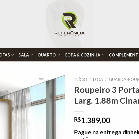
OFÁS
SALA
QUARTO
COPA & COZINHA
COMPLEMENT
INÍCIO
/
LOJA
/
GUARDA-ROUP
Roupeiro 3 Port
Larg. 1.88m Cin
Adicionar
à lista de
desejos"
1.389,00
R$
Pague na entrega dinhei