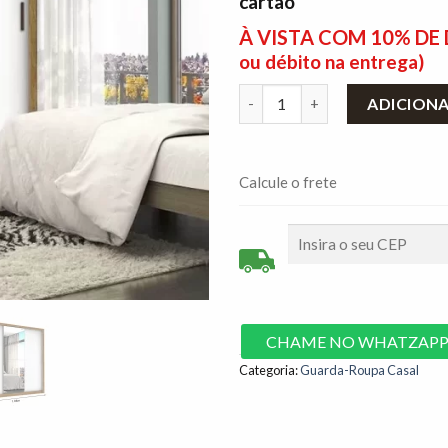
cartão
À VISTA COM 10% D
ou débito na entrega)
Roupeiro 3 Portas com Espelh
ADICION
Calcule o frete
CHAME NO WHATZAP
Categoria:
Guarda-Roupa Casal