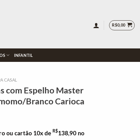
R$
0,00
OS
INFANTIL
A CASAL
as com Espelho Master
amomo/Branco Carioca
R$
ro ou cartão 10x de
138,90
no