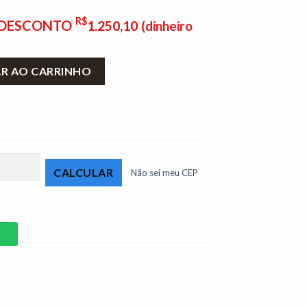
R$
E DESCONTO
1.250,10
(dinheiro
o Master Larg. 1.88m Cinamomo/Branco Carioca quantidade
AR AO CARRINHO
Não sei meu CEP
P