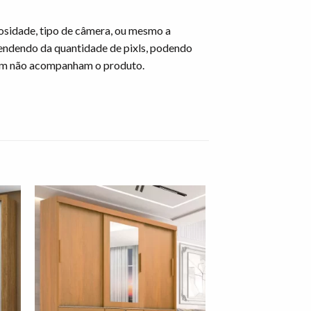
osidade, tipo de câmera, ou mesmo a
endendo da quantidade de pixls, podendo
gem não acompanham o produto.
nar
Adicionar
 de
à lista de
os"
desejos"