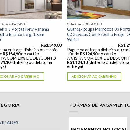
DA-ROUPA CASAL
GUARDA-ROUPA CASAL
eiro 3 Portas New Panamá
Guarda-Roupa Marrocos 03 Port
elho Branco Larg. 1.85m
03 Gavetas Com Espelho Freijó-O
to
White
R$
1.549,00
R$
1.2
 na entrega dinheiro ou cartão
Pague na entrega dinheiro ou car
de
R$
154,90
no cartão
10x de
R$
124,90
no cartão
STA COM 10% DE DESCONTO
À VISTA COM 10% DE DESCON
394,10
(dinheiro ou débito na
R$
1.124,10
(dinheiro ou débito na
ga)
entrega)
ICIONAR AO CARRINHO
ADICIONAR AO CARRINHO
TEGORIA
FORMAS DE PAGAMENT
VIDADES