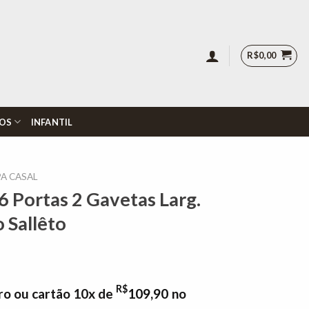
R$
0,00
OS
INFANTIL
A CASAL
6 Portas 2 Gavetas Larg.
Sallêto
R$
ro ou cartão 10x de
109,90
no