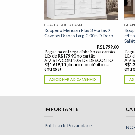
AL
GUARDA-ROUPA CASAL
GUAR
s New Panamá
Roupeiro Meridian Plus 3 Portas 9
Roup
mo/Off White
Gavetas Branco Larg. 2.00m D Doro
c/Esp
Sallê
R$
1.379,00
R$
1.799,00
dinheiro ou cartão
Pague na entrega dinheiro ou cartão
Pague
o cartão
10x de
R$
179,90
no cartão
10x 
% DE DESCONTO
À VISTA COM 10% DE DESCONTO
À VI
ro ou débito na
R$
1.619,10
(dinheiro ou débito na
R$
1.
entrega)
entre
ARRINHO
ADICIONAR AO CARRINHO
AD
Nossa equipe de suporte ao cliente está aqui
IMPORTANTE
CA
para responder às suas perguntas. Pergunte-
nos qualquer coisa!
Política de Privacidade
NO