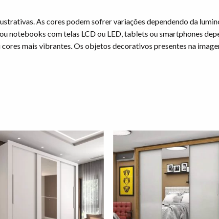
ustrativas. As cores podem sofrer variações dependendo da lumin
ou notebooks com telas LCD ou LED, tablets ou smartphones dep
u cores mais vibrantes. Os objetos decorativos presentes na ima
Adicionar
Adicio
à lista de
à lista
desejos"
desej