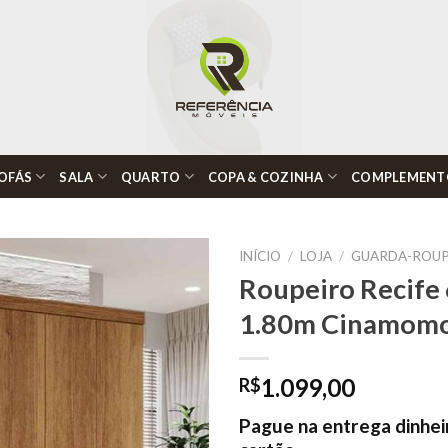
OFÁS
SALA
QUARTO
COPA & COZINHA
COMPLEMENT
INÍCIO
/
LOJA
/
GUARDA-ROUP
Roupeiro Recife 
1.80m Cinamomo 
Adicionar
à lista de
desejos"
1.099,00
R$
Pague na entrega dinhei