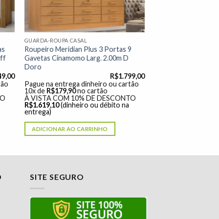
GUARDA-ROUPA CASAL
as
Roupeiro Meridian Plus 3 Portas 9
ff
Gavetas Cinamomo Larg. 2.00m D
Doro
49,00
R$
1.799,00
tão
Pague na entrega dinheiro ou cartão
10x de
R$
179,90
no cartão
TO
À VISTA COM 10% DE DESCONTO
R$
1.619,10
(dinheiro ou débito na
entrega)
ADICIONAR AO CARRINHO
O
SITE SEGURO