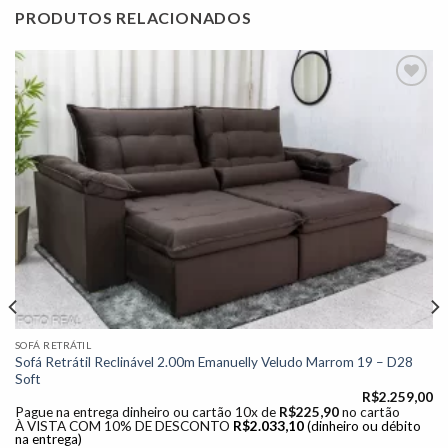
PRODUTOS RELACIONADOS
Adicionar
à lista de
desejos"
SOFÁ RETRÁTIL
Sofá Retrátil Reclinável 2.00m Emanuelly Veludo Marrom 19 – D28
Soft
R$
2.259,00
Pague na entrega dinheiro ou cartão 10x de
R$
225,90
no cartão
À VISTA COM 10% DE DESCONTO
R$
2.033,10
(dinheiro ou débito
na entrega)