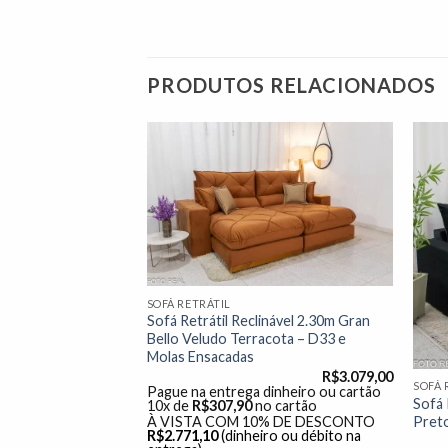
PRODUTOS RELACIONADOS
Adicionar
Adicionar
à lista de
à lista de
desejos"
desejos"
SOFÁ RETRÁTIL
nável Ibis 2.30m
Sofá Retrátil Reclinável 2.30m Gran
5 – D33 e Molas
Bello Veludo Terracota – D33 e
Molas Ensacadas
R$
3.499,00
R$
3.079,00
SOFÁ 
dinheiro ou cartão
Pague na entrega dinheiro ou cartão
Sofá 
o cartão
10x de
R$
307,90
no cartão
Preto
% DE DESCONTO
À VISTA COM 10% DE DESCONTO
ro ou débito na
R$
2.771,10
(dinheiro ou débito na