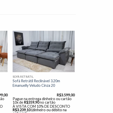
nar
Adicionar
 de
à lista de
os"
desejos"
SOFÁ RETRÁTIL
Sofá Retrátil Reclinável 3.20m
Emanuelly Veludo Cinza 20
99,00
R$
3.599,00
tão
Pague na entrega dinheiro ou cartão
10x de
R$
359,90
no cartão
TO
À VISTA COM 10% DE DESCONTO
R$
3.239,10
(dinheiro ou débito na