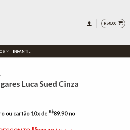
R$
0,00
OS
INFANTIL
L
Lugares Luca Sued Cinza
R$
ro ou cartão 10x de
89,90
no
R$