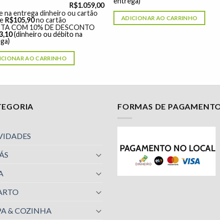
entrega)
R$
1.059,00
 na entrega dinheiro ou cartão
ADICIONAR AO CARRINHO
de
R$
105,90
no cartão
STA COM 10% DE DESCONTO
3,10
(dinheiro ou débito na
ga)
ICIONAR AO CARRINHO
TEGORIA
FORMAS DE PAGAMENT
VIDADES
ÁS
A
ARTO
A & COZINHA