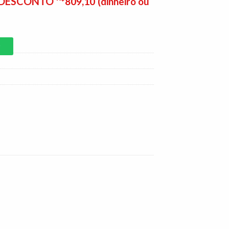
E DESCONTO
809,10
(dinheiro ou
P