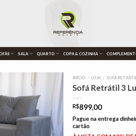
OFÁS
SALA
QUARTO
COPA & COZINHA
COMPLEMENT
INÍCIO
/
LOJA
/
SOFÁ RETRÁTI
Sofá Retrátil 3 
Adicionar
899,00
R$
à lista de
desejos"
Pague na entrega dinhei
cartão