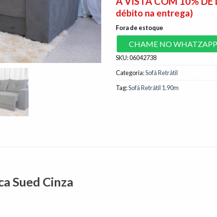
À VISTA COM 10% D
débito na entrega)
Fora de estoque
CHAME NO WHATZAP
SKU:
06042738
Categoria:
Sofá Retrátil
Tag:
Sofá Retrátil 1.90m
uca Sued Cinza