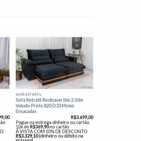
nar
Adicionar
 de
à lista de
os"
desejos"
SOFÁ RETRÁTIL
Sofá Retrátil Reclinável Ibis 2.50m
Veludo Preto 820 D33 Molas
Ensacadas
99,00
R$
3.699,00
tão
Pague na entrega dinheiro ou cartão
10x de
R$
369,90
no cartão
TO
À VISTA COM 10% DE DESCONTO
R$
3.329,10
(dinheiro ou débito na
entrega)