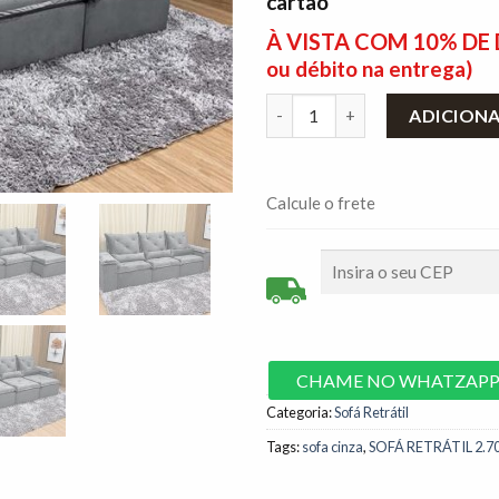
cartão
À VISTA COM 10% D
ou débito na entrega)
Sofá Retrátil Reclinável 2,70
ADICION
Calcule o frete
CHAME NO WHATZAP
Categoria:
Sofá Retrátil
Tags:
sofa cinza
,
SOFÁ RETRÁTIL 2.7