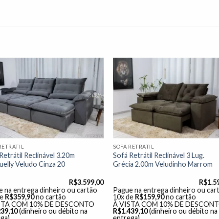
Adicionar
Adicio
à lista de
à lista
desejos"
desej
RETRÁTIL
SOFÁ RETRÁTIL
Retrátil Reclinável 3.20m
Sofá Retrátil Reclinável 3 Lug.
elly Veludo Cinza 20
Grécia 2.00m Veludinho Marrom
R$
3.599,00
R$
1.5
 na entrega dinheiro ou cartão
Pague na entrega dinheiro ou car
de
R$
359,90
no cartão
10x de
R$
159,90
no cartão
STA COM 10% DE DESCONTO
À VISTA COM 10% DE DESCON
239,10
(dinheiro ou débito na
R$
1.439,10
(dinheiro ou débito na
ga)
entrega)