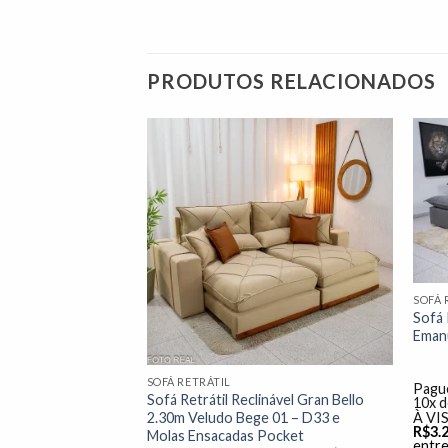
PRODUTOS RELACIONADOS
Adicionar
Adicionar
à lista de
à lista de
desejos"
desejos"
SOFÁ 
nável 3 Lug.
Sofá 
do Cinza
Emanu
R$
1.599,00
SOFÁ RETRÁTIL
dinheiro ou cartão
Pague
Sofá Retrátil Reclinável Gran Bello
o cartão
10x 
2.30m Veludo Bege 01 – D33 e
% DE DESCONTO
À VI
ro ou débito na
R$
3.
Molas Ensacadas Pocket
entre