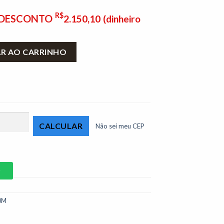
R$
E DESCONTO
2.150,10
(dinheiro
 m Cinza 502 Athenas Premium quantidade
AR AO CARRINHO
Não sei meu CEP
P
0M