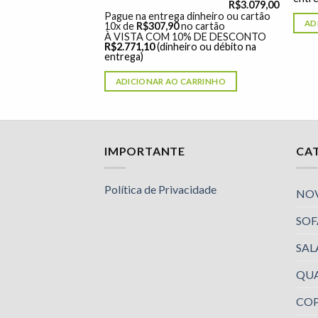
R$
3.079,00
Pague na entrega dinheiro ou cartão
ARRINHO
AD
10x de
R$
307,90
no cartão
À VISTA COM 10% DE DESCONTO
R$
2.771,10
(dinheiro ou débito na
entrega)
ADICIONAR AO CARRINHO
Nossa equipe de suporte ao cliente está aqui
IMPORTANTE
CA
para responder às suas perguntas. Pergunte-
nos qualquer coisa!
Política de Privacidade
NO
SOF
Luciana
Olá! Em que posso ajudar?
SAL
Available
QU
Luciana
Olá! Em que posso ajudar?
COP
Available