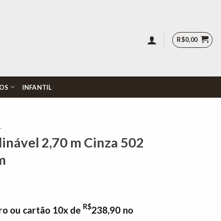
R$
0,00
OS
INFANTIL
L
linável 2,70 m Cinza 502
m
R$
ro ou cartão 10x de
238,90
no