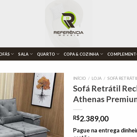
OFÁS
SALA
QUARTO
COPA & COZINHA
COMPLEMENT
INÍCIO
/
LOJA
/
SOFÁ RETRÁTI
Sofá Retrátil Rec
Athenas Premiu
Adicionar
à lista de
desejos"
2.389,00
R$
Pague na entrega dinhei