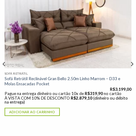
Adicionar
à lista de
desejos"
SOFÁ RETRÁTIL
Sofá Retrátil Reclinável Gran Bello 2.50m Linho Marrom – D33 e
Molas Ensacadas Pocket
R$
3.199,00
Pague na entrega dinheiro ou cartão 10x de
R$
319,90
no cartão
À VISTA COM 10% DE DESCONTO
R$
2.879,10
(dinheiro ou débito
na entrega)
ADICIONAR AO CARRINHO