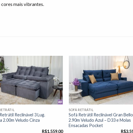
 cores mais vibrantes.
Adicionar
Adicio
à lista de
à lista
desejos"
desej
RETRÁTIL
SOFÁ RETRÁTIL
Retrátil Reclinável 3 Lug.
Sofá Retrátil Reclinável Gran Bell
a 2.00m Veludo Cinza
2.90m Veludo Azul – D33 e Molas
Ensacadas Pocket
R$
1.559,00
R$
3.5