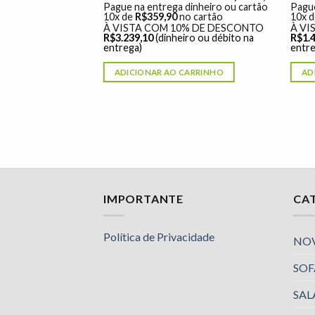
dinheiro ou cartão
Pague na entrega dinheiro ou cartão
Pague
o cartão
10x de
R$
359,90
no cartão
10x 
% DE DESCONTO
À VISTA COM 10% DE DESCONTO
À VI
ro ou débito na
R$
3.239,10
(dinheiro ou débito na
R$
1.
entrega)
entre
ARRINHO
ADICIONAR AO CARRINHO
AD
Nossa equipe de suporte ao cliente está aqui
IMPORTANTE
CA
para responder às suas perguntas. Pergunte-
nos qualquer coisa!
Política de Privacidade
NO
SOF
Luciana
Olá! Em que posso ajudar?
SAL
Available