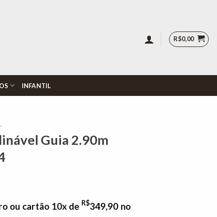
R$
0,00
OS
INFANTIL
L
clinável Guia 2.90m
4
R$
ro ou cartão 10x de
349,90
no