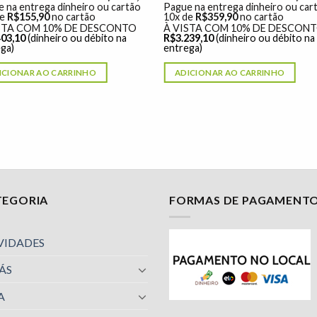
 na entrega dinheiro ou cartão
Pague na entrega dinheiro ou car
de
R$
155,90
no cartão
10x de
R$
359,90
no cartão
STA COM 10% DE DESCONTO
À VISTA COM 10% DE DESCON
403,10
(dinheiro ou débito na
R$
3.239,10
(dinheiro ou débito na
ga)
entrega)
ICIONAR AO CARRINHO
ADICIONAR AO CARRINHO
TEGORIA
FORMAS DE PAGAMENT
VIDADES
ÁS
A