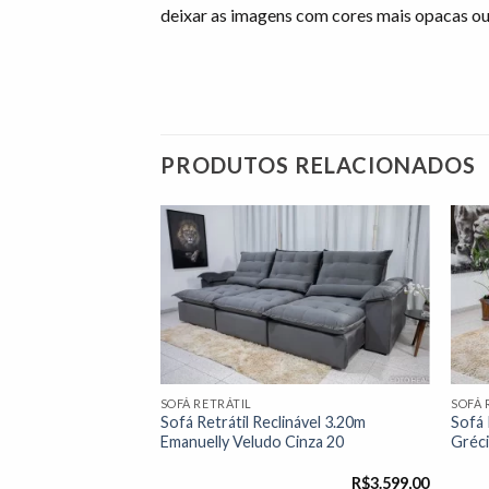
deixar as imagens com cores mais opacas ou
PRODUTOS RELACIONADOS
Adicionar
Adicionar
à lista de
à lista de
desejos"
desejos"
SOFÁ RETRÁTIL
SOFÁ 
nável Gran Bello
Sofá Retrátil Reclinável 3.20m
Sofá 
a 20 – Molas
Emanuelly Veludo Cinza 20
Gréci
R$
2.999,00
R$
3.599,00