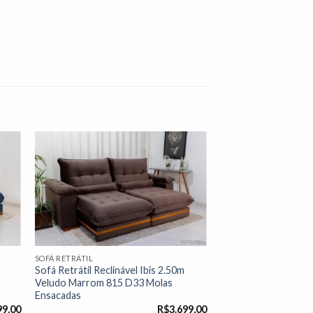
nar
Adicionar
 de
à lista de
os"
desejos"
SOFÁ RETRÁTIL
o
Sofá Retrátil Reclinável Ibis 2.50m
Veludo Marrom 815 D33 Molas
Ensacadas
99,00
R$
3.699,00