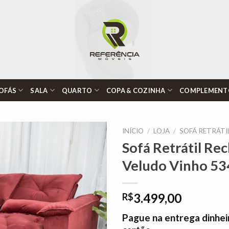
OFÁS
SALA
QUARTO
COPA & COZINHA
COMPLEMENT
INÍCIO
/
LOJA
/
SOFÁ RETRÁTI
Sofá Retrátil Re
Veludo Vinho 53
Adicionar
à lista de
desejos"
3.499,00
R$
Pague na entrega dinhei