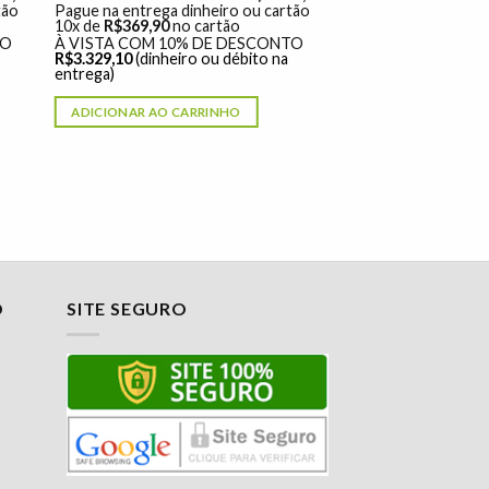
tão
Pague na entrega dinheiro ou cartão
10x de
R$
369,90
no cartão
TO
À VISTA COM 10% DE DESCONTO
R$
3.329,10
(dinheiro ou débito na
entrega)
ADICIONAR AO CARRINHO
O
SITE SEGURO