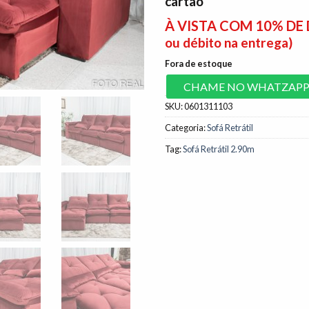
cartão
À VISTA COM 10% D
ou débito na entrega)
Fora de estoque
CHAME NO WHATZAP
SKU:
0601311103
Categoria:
Sofá Retrátil
Tag:
Sofá Retrátil 2.90m