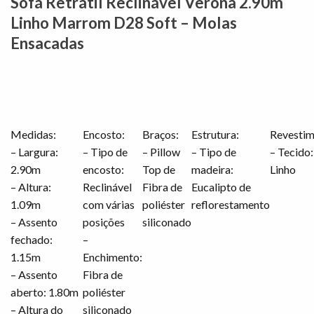
Sofá Retrátil Reclinável Verona 2.90m
Linho Marrom D28 Soft – Molas
Ensacadas
Medidas:
Encosto:
Braços:
Estrutura:
Revestim
– Largura:
– Tipo de
– Pillow
– Tipo de
– Tecido:
2.90m
encosto:
Top de
madeira:
Linho
– Altura:
Reclinável
Fibra de
Eucalipto de
1.09m
com várias
poliéster
reflorestamento
– Assento
posições
siliconado
fechado:
–
1.15m
Enchimento:
– Assento
Fibra de
aberto: 1.80m
poliéster
– Altura do
siliconado