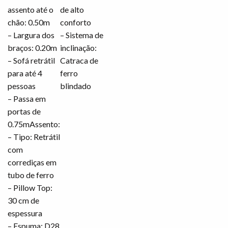
assento até o
de alto
chão: 0.50m
conforto
– Largura dos
– Sistema de
braços: 0.20m
inclinação:
– Sofá retrátil
Catraca de
para até 4
ferro
pessoas
blindado
– Passa em
portas de
0.75mAssento:
– Tipo: Retrátil
com
corrediças em
tubo de ferro
– Pillow Top:
30 cm de
espessura
– Espuma: D28