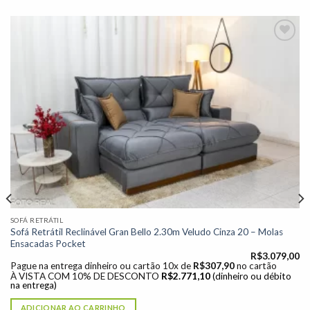
Adicionar
à lista de
desejos"
SOFÁ RETRÁTIL
Sofá Retrátil Reclinável Gran Bello 2.30m Veludo Cinza 20 – Molas
Ensacadas Pocket
R$
3.079,00
Pague na entrega dinheiro ou cartão 10x de
R$
307,90
no cartão
À VISTA COM 10% DE DESCONTO
R$
2.771,10
(dinheiro ou débito
na entrega)
ADICIONAR AO CARRINHO