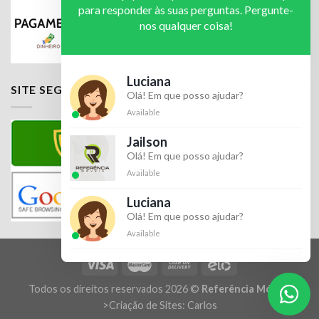
para responder às suas perguntas. Pergunte-
nos qualquer coisa!
Luciana
SITE SEGURO
Olá! Em que posso ajudar?
Available
Jailson
Olá! Em que posso ajudar?
Available
Luciana
Olá! Em que posso ajudar?
Available
Todos os direitos reservados 2026 ©
Referência Móveis
>
Criação de Sites: Carlos