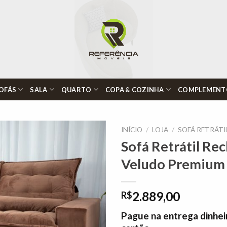
OFÁS
SALA
QUARTO
COPA & COZINHA
COMPLEMENT
INÍCIO
/
LOJA
/
SOFÁ RETRÁTI
Sofá Retrátil Re
Veludo Premium
Adicionar
à lista de
desejos"
2.889,00
R$
Pague na entrega dinhei