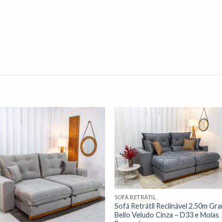
Adicionar
Adicio
à lista de
à lista
desejos"
desej
SOFÁ RETRÁTIL
Sofá Retrátil Reclinável 2.50m Gra
Bello Veludo Cinza – D33 e Molas