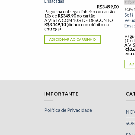
Ensacadas
R$
3.699,00
R$
3.499,00
SOFÁ 
dinheiro ou cartão
Pague na entrega dinheiro ou cartão
Sofá 
o cartão
10x de
R$
349,90
no cartão
Velud
% DE DESCONTO
À VISTA COM 10% DE DESCONTO
ro ou débito na
R$
3.149,10
(dinheiro ou débito na
Ensa
entrega)
Pague
ARRINHO
ADICIONAR AO CARRINHO
10x 
À VI
R$
2.
entre
AD
Nossa equipe de suporte ao cliente está aqui
IMPORTANTE
CA
para responder às suas perguntas. Pergunte-
nos qualquer coisa!
Política de Privacidade
NO
SOF
Jailson
Olá! Em que posso ajudar?
SAL