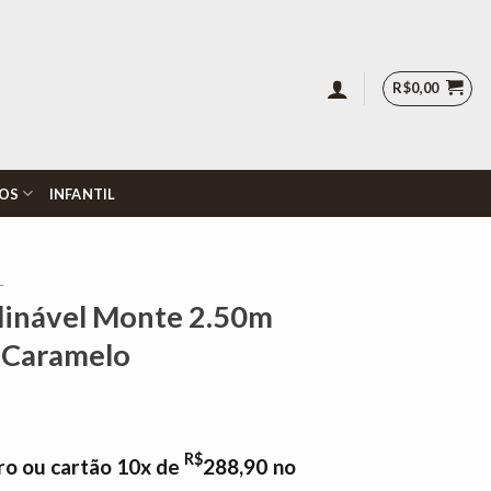
R$
0,00
OS
INFANTIL
L
clinável Monte 2.50m
 Caramelo
R$
ro ou cartão 10x de
288,90
no