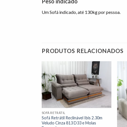
Peso indicado
Um Sofá indicado, até 130kg por pessoa.
PRODUTOS RELACIONADOS
Adicionar
Adicionar
à lista de
à lista de
desejos"
desejos"
SOFÁ RETRÁTIL
nável 2.50m Ibis
Sofá Retrátil Reclinável Ibis 2.30m
D33 e Molas
Veludo Cinza 813 D33 e Molas