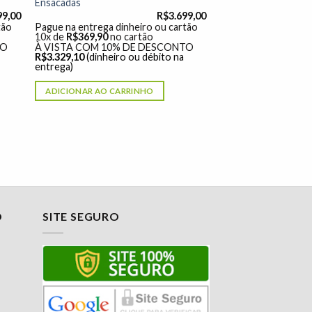
Ensacadas
99,00
R$
3.699,00
tão
Pague na entrega dinheiro ou cartão
10x de
R$
369,90
no cartão
TO
À VISTA COM 10% DE DESCONTO
R$
3.329,10
(dinheiro ou débito na
entrega)
ADICIONAR AO CARRINHO
O
SITE SEGURO