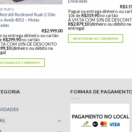
Ensacadas
R$
3.1
RETRÁTIL
Pague na entrega dinheiro ou car
Retrátil Reclinável Ruah 2.50m
10x de
R$
319,90
no cartão
o Avelã 4052 – Molas
À VISTA COM 10% DE DESCON
R$
2.879,10
(dinheiro ou débito na
cadas
entrega)
R$
2.999,00
 na entrega dinheiro ou cartão
ADICIONAR AO CARRINHO
de
R$
299,90
no cartão
STA COM 10% DE DESCONTO
699,10
(dinheiro ou débito na
ga)
ICIONAR AO CARRINHO
TEGORIA
FORMAS DE PAGAMENT
VIDADES
ÁS
A