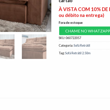
cartão
À VISTA COM 10% D
ou débito na entrega)
Fora de estoque
CHAME NO WHATZAP
SKU:
060722057
Categoria:
Sofá Retrátil
Tag:
Sofá Retrátil 2.50m