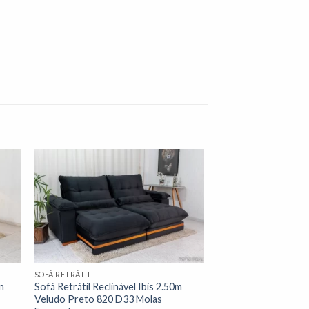
nar
Adicionar
 de
à lista de
os"
desejos"
SOFÁ RETRÁTIL
n
Sofá Retrátil Reclinável Ibis 2.50m
Veludo Preto 820 D33 Molas