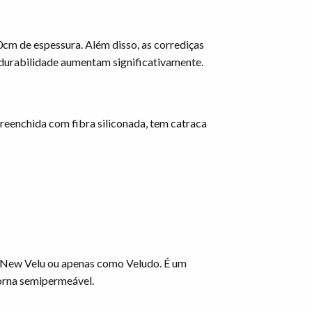
cm de espessura. Além disso, as corrediças
a durabilidade aumentam significativamente.
reenchida com fibra siliconada, tem catraca
d New Velu ou apenas como Veludo. É um
torna semipermeável.