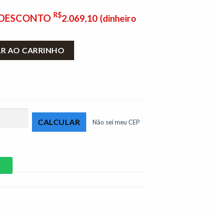
R$
E DESCONTO
2.069,10
(dinheiro
 Madri 2.70m Veludo Cinza - D28 Pró Aditivada quantidade
AR AO CARRINHO
Não sei meu CEP
P