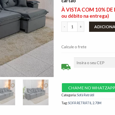
cartão
À VISTA COM 10% D
ou débito na entrega)
Sofá Retrátil Reclinável Porto
ADICION
Calcule o frete
CHAME NO WHATZAP
Categoria:
Sofá Retrátil
Tag:
SOFÁ RETRÁTIL 2.70M