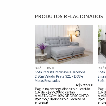
PRODUTOS RELACIONADOS
Adicionar
Adicionar
à lista de
à lista de
desejos"
desejos"
SOFÁ RETRÁTIL
SOFÁ 
nável 3.20m
Sofá Retrátil Reclinável Barcelona
Sofá 
Cinza 20
2.30m Veludo Prata 321 – D33 e
Eman
Molas Ensacadas
Soft
R$
3.599,00
R$
2.999,00
dinheiro ou cartão
Pague na entrega dinheiro ou cartão
Pague
o cartão
10x de
R$
299,90
no cartão
10x 
% DE DESCONTO
À VISTA COM 10% DE DESCONTO
À VI
ro ou débito na
R$
2.699,10
(dinheiro ou débito na
R$
2.
entrega)
entre