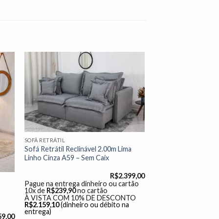
nar
Adicionar
 de
à lista de
os"
desejos"
SOFÁ RETRÁTIL
Sofá Retrátil Reclinável 2.00m Lima
Linho Cinza A59 – Sem Caix
R$
2.399,00
Pague na entrega dinheiro ou cartão
10x de
R$
239,90
no cartão
À VISTA COM 10% DE DESCONTO
R$
2.159,10
(dinheiro ou débito na
entrega)
59,00