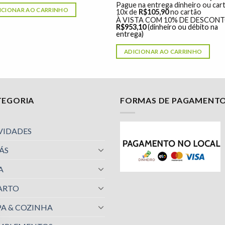
Pague na entrega dinheiro ou car
ICIONAR AO CARRINHO
10x de
R$
105,90
no cartão
À VISTA COM 10% DE DESCON
R$
953,10
(dinheiro ou débito na
entrega)
ADICIONAR AO CARRINHO
TEGORIA
FORMAS DE PAGAMENT
VIDADES
ÁS
A
ARTO
A & COZINHA