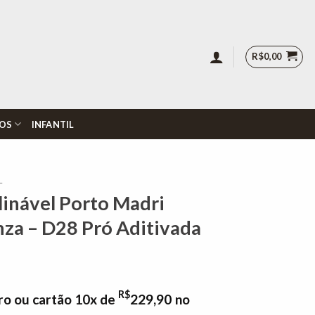
R$
0,00
OS
INFANTIL
L
clinável Porto Madri
za – D28 Pró Aditivada
R$
ro ou cartão 10x de
229,90
no