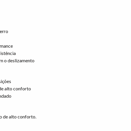
ferro
rmance
sistência
tam o deslizamento
sições
de alto conforto
indado
o de alto conforto.