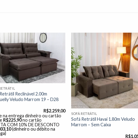
Adicionar
Adicio
à lista de
à lista
desejos"
desej
RETRÁTIL
Retrátil Reclinável 2.00m
uelly Veludo Marrom 19 – D28
R$
2.259,00
SOFÁ RETRÁTIL
 na entrega dinheiro ou cartão
Sofá Retrátil Havaí 1.80m Veludo
de
R$
225,90
no cartão
Marrom – Sem Caixa
STA COM 10% DE DESCONTO
033,10
(dinheiro ou débito na
ga)
R$
1.0