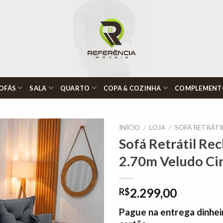
OFÁS
SALA
QUARTO
COPA & COZINHA
COMPLEMENT
INÍCIO
/
LOJA
/
SOFÁ RETRÁTI
Sofá Retrátil Re
2.70m Veludo Cin
Adicionar
à lista de
desejos"
2.299,00
R$
Pague na entrega dinhei