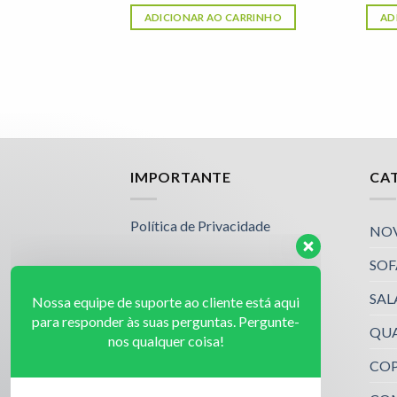
ARRINHO
ADICIONAR AO CARRINHO
AD
Nossa equipe de suporte ao cliente está aqui
IMPORTANTE
CA
para responder às suas perguntas. Pergunte-
nos qualquer coisa!
Política de Privacidade
NO
SOF
Jailson
Olá! Em que posso ajudar?
SAL
Available
QU
Luciana
Olá! Em que posso ajudar?
COP
Available