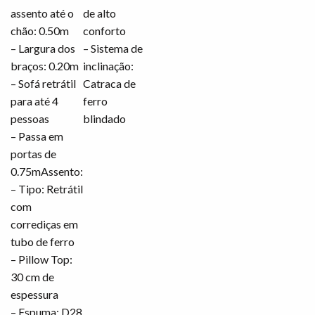
assento até o
de alto
chão: 0.50m
conforto
– Largura dos
– Sistema de
braços: 0.20m
inclinação:
– Sofá retrátil
Catraca de
para até 4
ferro
pessoas
blindado
– Passa em
portas de
0.75mAssento:
– Tipo: Retrátil
com
corrediças em
tubo de ferro
– Pillow Top:
30 cm de
espessura
– Espuma: D28