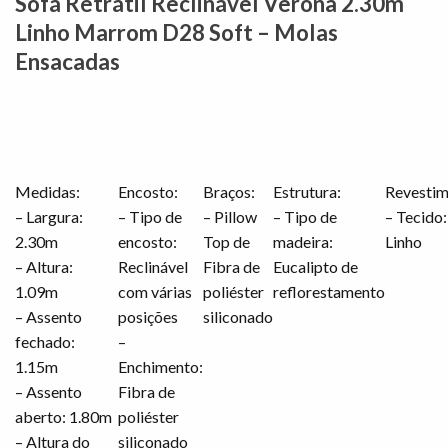
Sofá Retrátil Reclinável Verona 2.30m
Linho Marrom D28 Soft – Molas
Ensacadas
Medidas:
Encosto:
Braços:
Estrutura:
Revestim
– Largura:
– Tipo de
– Pillow
– Tipo de
– Tecido:
2.30m
encosto:
Top de
madeira:
Linho
– Altura:
Reclinável
Fibra de
Eucalipto de
1.09m
com várias
poliéster
reflorestamento
– Assento
posições
siliconado
fechado:
–
1.15m
Enchimento:
– Assento
Fibra de
aberto: 1.80m
poliéster
– Altura do
siliconado