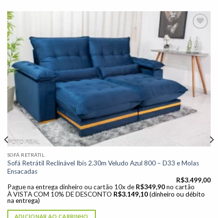
Adicionar
à lista de
desejos"
SOFÁ RETRÁTIL
Sofá Retrátil Reclinável Ibis 2.30m Veludo Azul 800 – D33 e Molas
Ensacadas
R$
3.499,00
Pague na entrega dinheiro ou cartão 10x de
R$
349,90
no cartão
À VISTA COM 10% DE DESCONTO
R$
3.149,10
(dinheiro ou débito
na entrega)
ADICIONAR AO CARRINHO