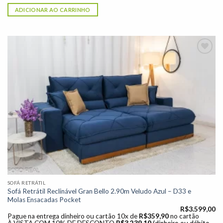
ADICIONAR AO CARRINHO
Adicionar
à lista de
desejos"
SOFÁ RETRÁTIL
Sofá Retrátil Reclinável Gran Bello 2.90m Veludo Azul – D33 e
Molas Ensacadas Pocket
R$
3.599,00
Pague na entrega dinheiro ou cartão 10x de
R$
359,90
no cartão