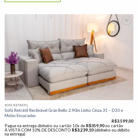
Adicionar
à lista de
desejos"
SOFÁ RETRÁTIL
Sofá Retrátil Reclinável Gran Bello 2.90m Linho Cinza 31 – D33 e
Molas Ensacadas
R$
3.599,00
Pague na entrega dinheiro ou cartão 10x de
R$
359,90
no cartão
À VISTA COM 10% DE DESCONTO
R$
3.239,10
(dinheiro ou débito
na entrega)