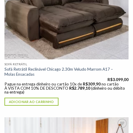
SOFÁ RETRÁTIL
Sofá Retrátil Reclinável Chicago 2.30m Veludo Marrom A17 –
Molas Ensacadas
R$
3.099,00
Pague na entrega dinheiro ou cartão 10x de
R$
309,90
no cartão
À VISTA COM 10% DE DESCONTO
R$
2.789,10
(dinheiro ou débito
na entrega)
ADICIONAR AO CARRINHO