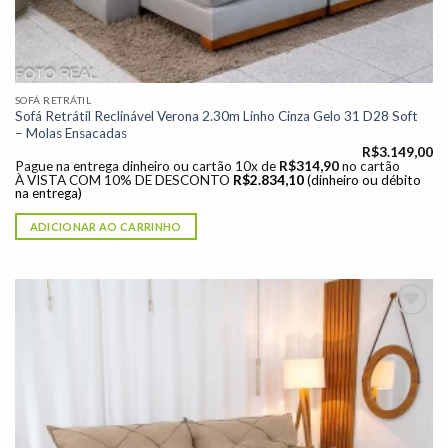
SOFÁ RETRÁTIL
Sofá Retrátil Reclinável Verona 2.30m Linho Cinza Gelo 31 D28 Soft
– Molas Ensacadas
R$
3.149,00
Pague na entrega dinheiro ou cartão 10x de
R$
314,90
no cartão
À VISTA COM 10% DE DESCONTO
R$
2.834,10
(dinheiro ou débito
na entrega)
ADICIONAR AO CARRINHO
Adicionar
à lista de
desejos"