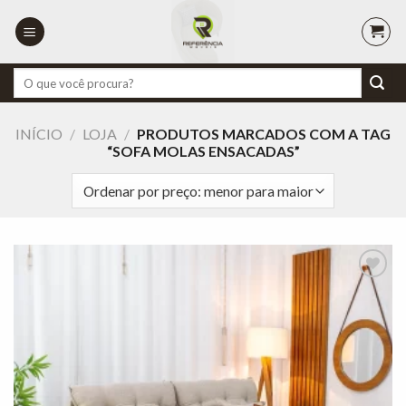
Skip
to
content
Pesquisar
por:
INÍCIO
/
LOJA
/
PRODUTOS MARCADOS COM A TAG
“SOFA MOLAS ENSACADAS”
Adicionar
à lista de
desejos"