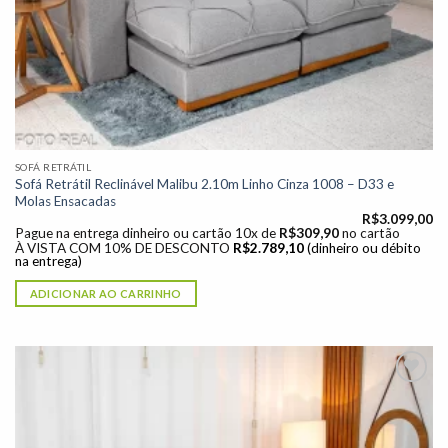
SOFÁ RETRÁTIL
Sofá Retrátil Reclinável Malibu 2.10m Linho Cinza 1008 – D33 e
Molas Ensacadas
R$
3.099,00
Pague na entrega dinheiro ou cartão 10x de
R$
309,90
no cartão
À VISTA COM 10% DE DESCONTO
R$
2.789,10
(dinheiro ou débito
na entrega)
ADICIONAR AO CARRINHO
Adicionar
à lista de