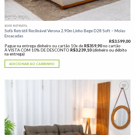
SOFÁ RETRÁTIL
Sofá Retrátil Reclinável Verona 2.90m Linho Bege D28 Soft – Molas
Ensacadas
R$
3.599,00
Pague na entrega dinheiro ou cartão 10x de
R$
359,90
no cartão
À VISTA COM 10% DE DESCONTO
R$
3.239,10
(dinheiro ou débito
na entrega)
ADICIONAR AO CARRINHO
Adicionar
à lista de
desejos"