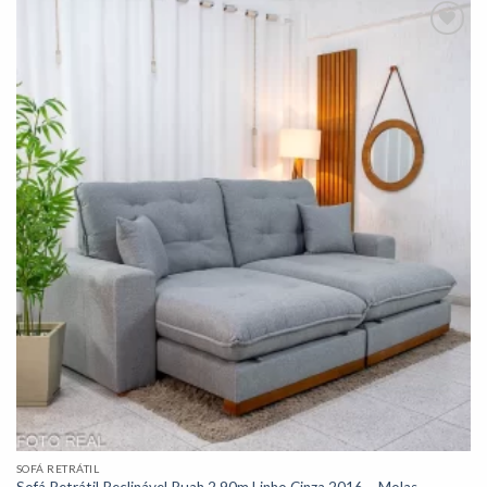
Adicionar
à lista de
desejos"
SOFÁ RETRÁTIL
Sofá Retrátil Reclinável Ruah 2.90m Linho Cinza 2016 – Molas