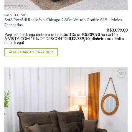
SOFÁ RETRÁTIL
Sofá Retrátil Reclinável Chicago 2.30m Veludo Grafite A15 – Molas
Ensacadas
R$
3.099,00
Pague na entrega dinheiro ou cartão 10x de
R$
309,90
no cartão
À VISTA COM 10% DE DESCONTO
R$
2.789,10
(dinheiro ou débito
na entrega)
ADICIONAR AO CARRINHO
Adicionar
à lista de
desejos"