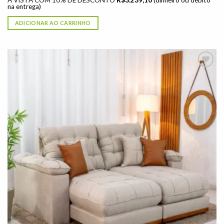
À VISTA COM 10% DE DESCONTO
R$
3.239,10
(dinheiro ou débito
na entrega)
ADICIONAR AO CARRINHO
Adicionar
à lista de
desejos"