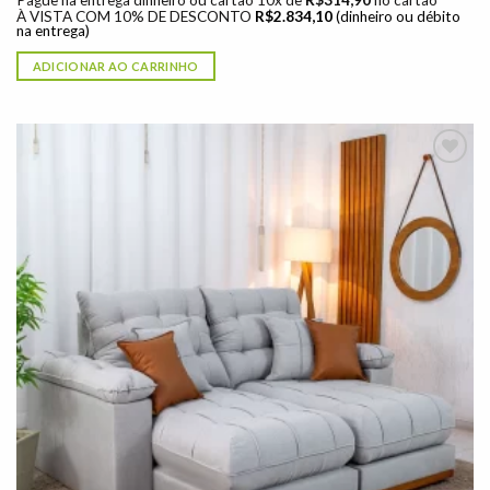
Pague na entrega dinheiro ou cartão 10x de
R$
314,90
no cartão
À VISTA COM 10% DE DESCONTO
R$
2.834,10
(dinheiro ou débito
na entrega)
ADICIONAR AO CARRINHO
Adicionar
à lista de
desejos"