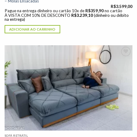
– Molas Ensacadas
R$
3.599,00
Pague na entrega dinheiro ou cartão 10x de
R$
359,90
no cartão
À VISTA COM 10% DE DESCONTO
R$
3.239,10
(dinheiro ou débito
na entrega)
ADICIONAR AO CARRINHO
Adicionar
à lista de
desejos"
SOFÁ RETRÁTIL