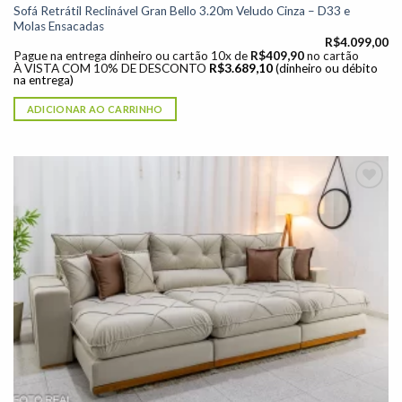
Sofá Retrátil Reclinável Gran Bello 3.20m Veludo Cinza – D33 e
Molas Ensacadas
R$
4.099,00
Pague na entrega dinheiro ou cartão 10x de
R$
409,90
no cartão
À VISTA COM 10% DE DESCONTO
R$
3.689,10
(dinheiro ou débito
na entrega)
ADICIONAR AO CARRINHO
Adicionar
à lista de
desejos"