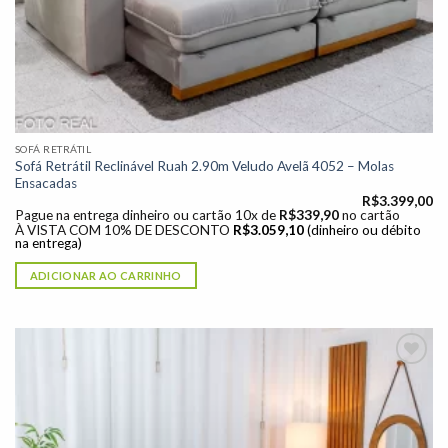
SOFÁ RETRÁTIL
Sofá Retrátil Reclinável Ruah 2.90m Veludo Avelã 4052 – Molas
Ensacadas
R$
3.399,00
Pague na entrega dinheiro ou cartão 10x de
R$
339,90
no cartão
À VISTA COM 10% DE DESCONTO
R$
3.059,10
(dinheiro ou débito
na entrega)
ADICIONAR AO CARRINHO
Adicionar
à lista de
desejos"