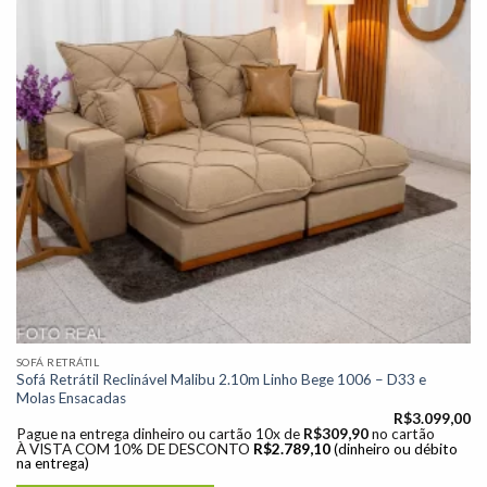
desejos"
SOFÁ RETRÁTIL
Sofá Retrátil Reclinável Malibu 2.10m Linho Bege 1006 – D33 e
Molas Ensacadas
R$
3.099,00
Pague na entrega dinheiro ou cartão 10x de
R$
309,90
no cartão
À VISTA COM 10% DE DESCONTO
R$
2.789,10
(dinheiro ou débito
na entrega)