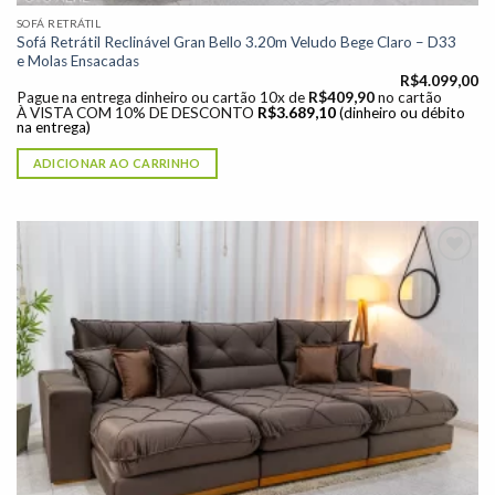
SOFÁ RETRÁTIL
Sofá Retrátil Reclinável Gran Bello 3.20m Veludo Bege Claro – D33
e Molas Ensacadas
R$
4.099,00
Pague na entrega dinheiro ou cartão 10x de
R$
409,90
no cartão
À VISTA COM 10% DE DESCONTO
R$
3.689,10
(dinheiro ou débito
na entrega)
ADICIONAR AO CARRINHO
Adicionar
à lista de
desejos"