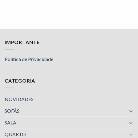
IMPORTANTE
Política de Privacidade
CATEGORIA
NOVIDADES
SOFÁS
SALA
QUARTO