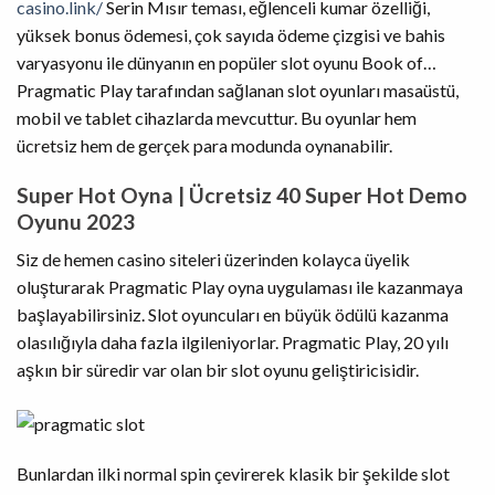
casino.link/
Serin Mısır teması, eğlenceli kumar özelliği,
yüksek bonus ödemesi, çok sayıda ödeme çizgisi ve bahis
varyasyonu ile dünyanın en popüler slot oyunu Book of…
Pragmatic Play tarafından sağlanan slot oyunları masaüstü,
mobil ve tablet cihazlarda mevcuttur. Bu oyunlar hem
ücretsiz hem de gerçek para modunda oynanabilir.
Super Hot Oyna | Ücretsiz 40 Super Hot Demo
Oyunu 2023
Siz de hemen casino siteleri üzerinden kolayca üyelik
oluşturarak Pragmatic Play oyna uygulaması ile kazanmaya
başlayabilirsiniz. Slot oyuncuları en büyük ödülü kazanma
olasılığıyla daha fazla ilgileniyorlar. Pragmatic Play, 20 yılı
aşkın bir süredir var olan bir slot oyunu geliştiricisidir.
Bunlardan ilki normal spin çevirerek klasik bir şekilde slot