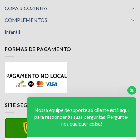
COPA & COZINHA
COMPLEMENTOS
Infantil
FORMAS DE PAGAMENTO
Nossa equipe de suporte ao cliente está aqui
para responder às suas perguntas. Pergunte-
nos qualquer coisa!
Jailson
SITE SEGURO
Olá! Em que posso ajudar?
Available
Luciana
Olá! Em que posso ajudar?