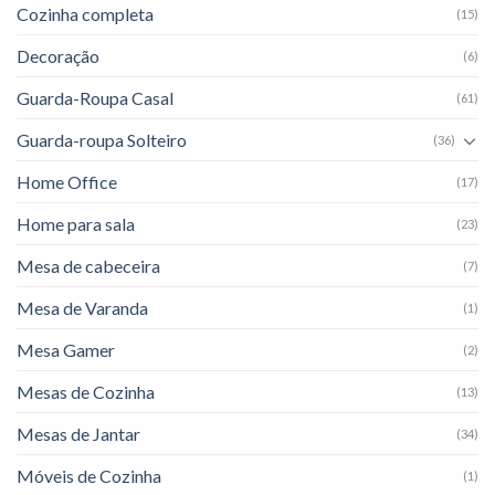
Cozinha completa
(15)
Decoração
(6)
Guarda-Roupa Casal
(61)
Guarda-roupa Solteiro
(36)
Home Office
(17)
Home para sala
(23)
Mesa de cabeceira
(7)
Mesa de Varanda
(1)
Mesa Gamer
(2)
Mesas de Cozinha
(13)
Mesas de Jantar
(34)
Móveis de Cozinha
(1)