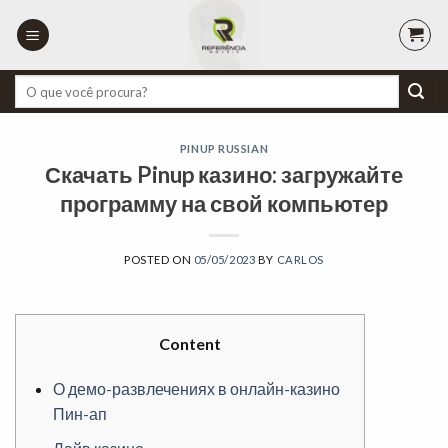
Skip
to
content
Pesquisar
por:
PINUP RUSSIAN
Скачать Pinup казино: загружайте
программу на свой компьютер
POSTED ON
05/05/2023
BY
CARLOS
Content
О демо-развлечениях в онлайн-казино
Пин-ап