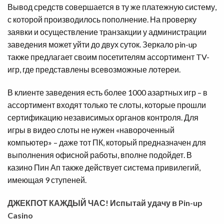
Вывод средств совершается в ту же платежную систему,
с которой производилось пополнение. На проверку
заявки и осуществление транзакции у администрации
заведения может уйти до двух суток. Зеркало pin-up
также предлагает своим посетителям ассортимент TV-
игр, где представлены всевозможные лотереи.
В клиенте заведения есть более 1000 азартных игр – в
ассортимент входят только те слоты, которые прошли
сертификацию независимых органов контроля. Для
игры в видео слоты не нужен «навороченный
компьютер» – даже тот ПК, который предназначен для
выполнения офисной работы, вполне подойдет. В
казино Пин Ап также действует система привилегий,
имеющая 9 ступеней.
ДЖЕКПОТ КАЖДЫЙ ЧАС! Испытай удачу в Pin-up
Casino