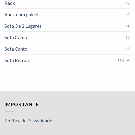
Rack
(22)
Rack com painel
(4)
Sofá 3 e 2 Lugares
(21)
Sofá Cama
(13)
Sofá Canto
(8)
Sofá Retrátil
(115)
IMPORTANTE
Política de Privacidade