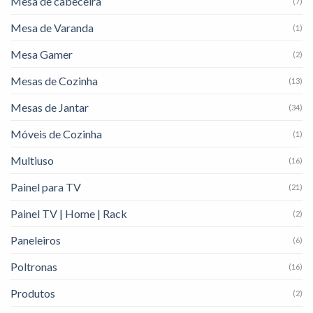
Mesa de cabeceira
(7)
Mesa de Varanda
(1)
Mesa Gamer
(2)
Mesas de Cozinha
(13)
Mesas de Jantar
(34)
Móveis de Cozinha
(1)
Multiuso
(16)
Painel para TV
(21)
Painel TV | Home | Rack
(2)
Paneleiros
(6)
Poltronas
(16)
Produtos
(2)