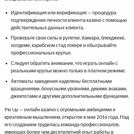
Идентификация или верификация — процедура
подтверждения личности клиента казино с помощью
действительных данных клиента.
Проверьте свои силы в рулетке, баккара, блекджеке,
холдеме, карибском стад покере и обыгрывайте
профессиональных крупье.
Следует обратить внимание, что играть онлайн с
реальными крупье можно только в платном режиме.
Автоматы заведения наделены бесплатными
вращениями, бонусными уровнями, дикими знаками,
джекпотами и другими дополнительными функциями.
Pin Up — онлайн казино с огромными амбициями и
креативным мышлением, открытое в мае 2016 года. Над
его созданием трудилась команда профессионалов,
имеющих более чем десятилетний опыт работы в