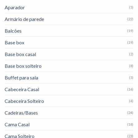
Aparador
(5)
Armário de parede
(22)
Balcões
(19)
Base box
(19)
Base box casal
(2)
Base box solteiro
(8)
Buffet para sala
(5)
Cabeceira Casal
(16)
Cabeceira Solteiro
(4)
Cadeiras/Bases
(24)
Cama Casal
(18)
Cama Solteiro
(23)