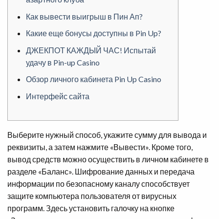
Как вывести выигрыш в Пин Ап?
Какие еще бонусы доступны в Pin Up?
ДЖЕКПОТ КАЖДЫЙ ЧАС! Испытай
удачу в Pin-up Casino
Обзор личного кабинета Pin Up Casino
Интерфейс сайта
Выберите нужный способ, укажите сумму для вывода и
реквизиты, а затем нажмите «Вывести». Кроме того,
вывод средств можно осуществить в личном кабинете в
разделе «Баланс». Шифрование данных и передача
информации по безопасному каналу способствует
защите компьютера пользователя от вирусных
программ. Здесь установить галочку на кнопке