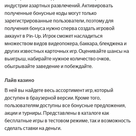
индустрии азартных развлечений. Активировать
полученные бонусные коды могут только
зарегистрированные пользователи, поэтому для
получения бонуса нужно сперва создать игровой
аккаунт в Pin-Up. Игрок сможет насладиться
множеством видов видеопокера, баккара, блекджека и
других известных карточных игр. Оценивайте шансы на
выигрыш, набирайте нужное количество очков,
обыгрывайте заведение и побеждайте.
Лайв казино
В ней вы найдете весь ассортимент игр, который
доступен в браузерной версии. Кроме того,
пользователям доступны все бонусные предложения,
акции и турниры. Представлены в каталоге как
бесплатные игры в тестовом режиме, так и возможность
сделать ставки на деньги.