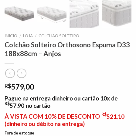
INÍCIO
/
LOJA
/
COLCHÃO SOLTEIRO
Colchão Solteiro Orthosono Espuma D33
188x88cm – Anjos
579,00
R$
Pague na entrega dinheiro ou cartão 10x de
R$
57,90
no cartão
R$
À VISTA COM 10% DE DESCONTO
521,10
(dinheiro ou débito na entrega)
Fora de estoque