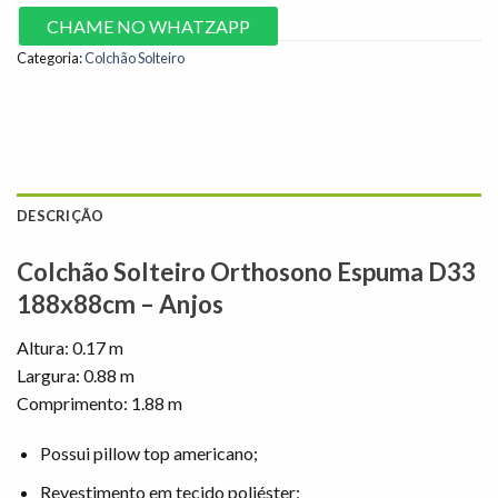
CHAME NO WHATZAPP
Categoria:
Colchão Solteiro
DESCRIÇÃO
Colchão Solteiro Orthosono Espuma D33
188x88cm – Anjos
Altura: 0.17 m
Largura: 0.88 m
Comprimento: 1.88 m
Possui pillow top americano;
Revestimento em tecido poliéster;