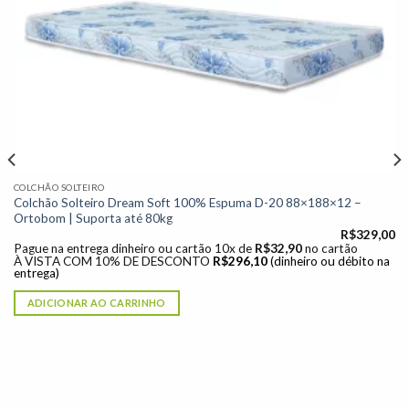
à lista de
desejos"
COLCHÃO SOLTEIRO
Colchão Solteiro Dream Soft 100% Espuma D-20 88×188×12 –
Ortobom | Suporta até 80kg
R$
329,00
Pague na entrega dinheiro ou cartão 10x de
R$
32,90
no cartão
À VISTA COM 10% DE DESCONTO
R$
296,10
(dinheiro ou débito na
entrega)
ADICIONAR AO CARRINHO