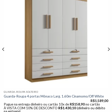
Adicionar
à lista de
desejos"
GUARDA-ROUPA SOLTEIRO
Guarda-Roupa 4 portas Mônaco Larg. 1.60m Cinamomo/Off White
R$
1.589,00
Pague na entrega dinheiro ou cartão 10x de
R$
158,90
no cartão
À VISTA COM 10% DE DESCONTO
R$
1.430,10
(dinheiro ou débito
na entrega)