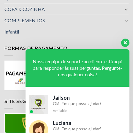
COPA & COZINHA
COMPLEMENTOS
Infantil
FORMAS DE PAGAMENTO
Nossa equipe de suporte ao cliente está aqui
para responder às suas perguntas. Pergunte-
nos qualquer coisa!
Jailson
SITE SEGURO
Olá! Em que posso ajudar?
Available
Luciana
Olá! Em que posso ajudar?