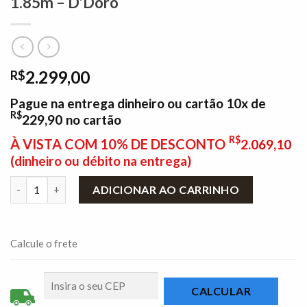
1.85m – D’Doro
2.299,00
R$
Pague na entrega dinheiro ou cartão 10x de
R$
229,90
no cartão
R$
À VISTA COM 10% DE DESCONTO
2.069,10
(dinheiro ou débito na entrega)
Guarda-roupa Atenas Branco 2 Portas C/ 1 Espelho 3 Gavetas 1
ADICIONAR AO CARRINHO
Calcule o frete