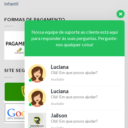
Infantil
FORMAS DE PAGAMENTO
Nossa equipe de suporte ao cliente está aqui
para responder às suas perguntas. Pergunte-
nos qualquer coisa!
Luciana
SITE SEGURO
Olá! Em que posso ajudar?
Available
Luciana
Olá! Em que posso ajudar?
Available
Jailson
Olá! Em que posso ajudar?
Available